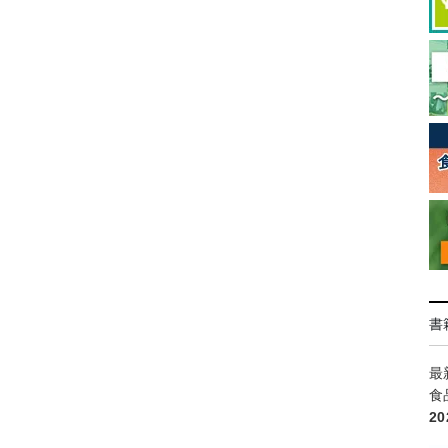
書
最
食
2