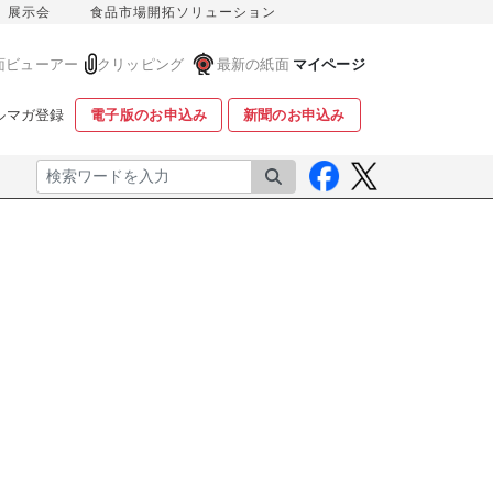
展示会
食品市場開拓ソリューション
面ビューアー
クリッピング
最新の紙面
マイページ
ルマガ登録
電子版のお申込み
新聞のお申込み
検索