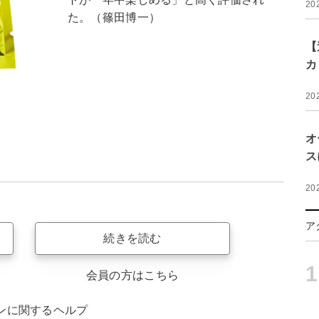
20
た。（篠田博一）
【
カ
20
オ
ス
20
ア
続きを読む
1
会員の方はこちら
ンに関するヘルプ