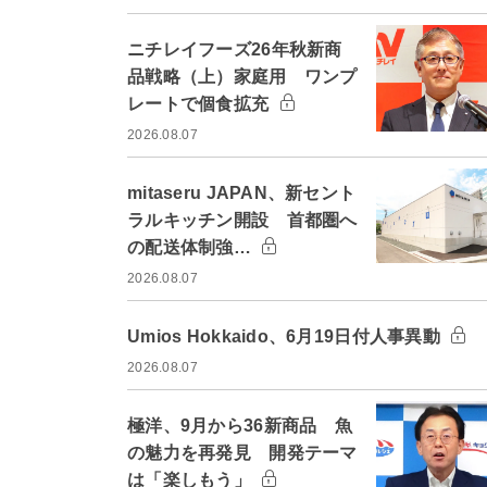
ニチレイフーズ26年秋新商
品戦略（上）家庭用 ワンプ
レートで個食拡充
2026.08.07
mitaseru JAPAN、新セント
ラルキッチン開設 首都圏へ
の配送体制強…
2026.08.07
Umios Hokkaido、6月19日付人事異動
2026.08.07
極洋、9月から36新商品 魚
の魅力を再発見 開発テーマ
は「楽しもう」