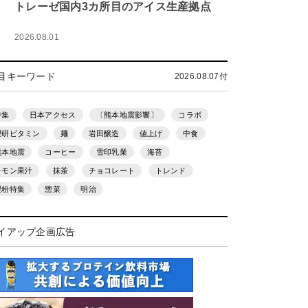
トレーゼ国内3カ所目のアイス生産拠点
2026.08.01
目キーワード
2026.08.07付
特集
日本アクセス
〔熊本地震影響〕
コラボ
理研ビタミン
麺
岩田醸造
値上げ
中食
熊本地震
コーヒー
雪印乳業
海苔
レモン果汁
抹茶
チョコレート
トレンド
製粉特集
惣菜
明治
イアップ企画広告