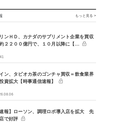
報
もっと見る >
リンＨＤ、カナダのサプリメント企業を買収
約２２００億円で、１０月以降に【…
:41
イン、タピオカ茶のゴンチャ買収＝飲食業界
投資拡大【時事通信速報】
26.08.06
速報】ローソン、調理ロボ導入店を拡大 先
店で好評