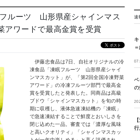
眠フルーツ 山形県産シャインマス
速
菜アワードで最高金賞を受賞
キ
＝
伊藤忠食品は7日、自社オリジナルの冷
07
凍食品「凍眠フルーツ 山形県産シャイ
ンマスカット」が、「第2回全国冷凍野菜
ベ
アワード」の冷凍フルーツ部門で最高金
の
賞を受賞したと発表した。同商品は高級
ブドウ「シャインマスカット」を旬の時
20
期に収穫し、液体急速凍結機の「凍眠」
で急速凍結することで鮮度とおいしさを
【
閉じ込めた一品。審査では「濃厚な風味
行
と高いクオリティ」「シャインマスカッ
トが一年中楽しめる」と高く評価され