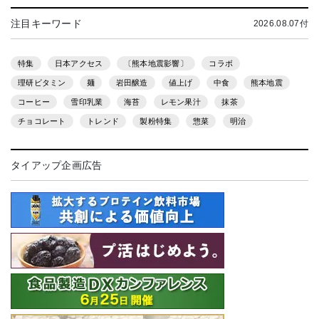
注目キーワード
2026.08.07付
特集
日本アクセス
〔熊本地震影響〕
コラボ
理研ビタミン
麺
岩田醸造
値上げ
中食
熊本地震
コーヒー
雪印乳業
海苔
レモン果汁
抹茶
チョコレート
トレンド
製粉特集
惣菜
明治
タイアップ企画広告