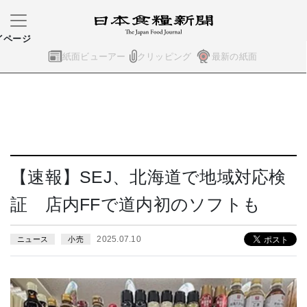
イページ
紙面ビューアー
クリッピング
最新の紙面
【速報】SEJ、北海道で地域対応検
証 店内FFで道内初のソフトも
2025.07.10
ニュース
小売