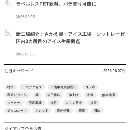
4.
ラベルレスPET飲料、バラ売り可能に
2026.08.05
5.
新工場紹介：さかえ屋・アイス工場 シャトレーゼ
国内3カ所目のアイス生産拠点
2026.08.01
注目キーワード
2026.08.07付
特集
日本アクセス
〔熊本地震影響〕
コラボ
理研ビタミン
麺
岩田醸造
値上げ
中食
熊本地震
コーヒー
雪印乳業
海苔
レモン果汁
抹茶
チョコレート
トレンド
製粉特集
惣菜
明治
タイアップ企画広告