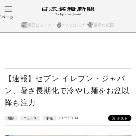
イページ
紙面ビューアー
クリッピング
最新の紙面
【速報】セブン-イレブン・ジャパ
ン、暑さ長期化で冷やし麺をお盆以
降も注力
2025.08.04
麺類
ニュース
小売