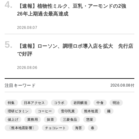
4.
【速報】植物性ミルク、豆乳・アーモンドの2強
26年上期過去最高達成
2026.08.07
5.
【速報】ローソン、調理ロボ導入店を拡大 先行店
で好評
2026.08.06
注目キーワード
2026.08.08付
特集
日本アクセス
コラボ
岩田醸造
中食
明治
理研ビタミン
コーヒー
雪印乳業
熊本地震
麺
値上げ
業務用
抹茶
三菱食品
惣菜
〔熊本地震影響〕
チョコレート
海苔
春