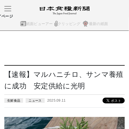
イページ
紙面ビューアー
クリッピング
最新の紙面
【速報】マルハニチロ、サンマ養殖
に成功 安定供給に光明
2025.09.11
生鮮食品
ニュース