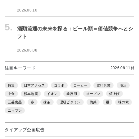
2026.08.10
5.
酒類流通の未来を探る：ビール類＝価値競争へとシ
フト
2026.08.08
注目キーワード
2026.08.11付
特集
日本アクセス
コラボ
コーヒー
雪印乳業
明治
中食
熊本地震
イオン
業務用
オープン
値上げ
三菱食品
春
抹茶
理研ビタミン
惣菜
麺
味の素
ニップン
タイアップ企画広告