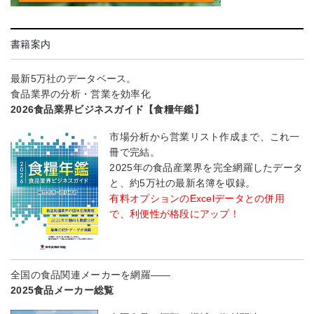
書籍案内
最新5万社のデータベース。
食品業界の分析・営業を効率化
2026食品業界ビジネスガイド【食糧年鑑】
市場分析から営業リスト作成まで、これ一
冊で完結。
2025年の食品産業界を完全網羅したデータ
と、約5万社の最新名簿を収録。
有料オプションのExcelデータとの併用
で、利便性が格段にアップ！
全国の食品関連メーカーを網羅――
2025食品メーカー総覧