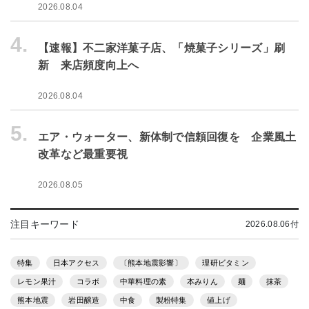
2026.08.04
4.
【速報】不二家洋菓子店、「焼菓子シリーズ」刷
新 来店頻度向上へ
2026.08.04
5.
エア・ウォーター、新体制で信頼回復を 企業風土
改革など最重要視
2026.08.05
注目キーワード
2026.08.06付
特集
日本アクセス
〔熊本地震影響〕
理研ビタミン
レモン果汁
コラボ
中華料理の素
本みりん
麺
抹茶
熊本地震
岩田醸造
中食
製粉特集
値上げ