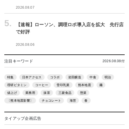
2026.08.07
5.
【速報】ローソン、調理ロボ導入店を拡大 先行店
で好評
2026.08.06
注目キーワード
2026.08.08付
特集
日本アクセス
コラボ
岩田醸造
中食
明治
理研ビタミン
コーヒー
雪印乳業
熊本地震
麺
値上げ
業務用
抹茶
三菱食品
惣菜
〔熊本地震影響〕
チョコレート
海苔
春
タイアップ企画広告