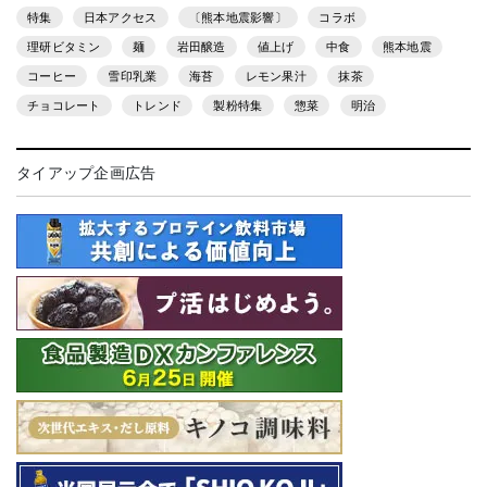
特集
日本アクセス
〔熊本地震影響〕
コラボ
理研ビタミン
麺
岩田醸造
値上げ
中食
熊本地震
コーヒー
雪印乳業
海苔
レモン果汁
抹茶
チョコレート
トレンド
製粉特集
惣菜
明治
タイアップ企画広告