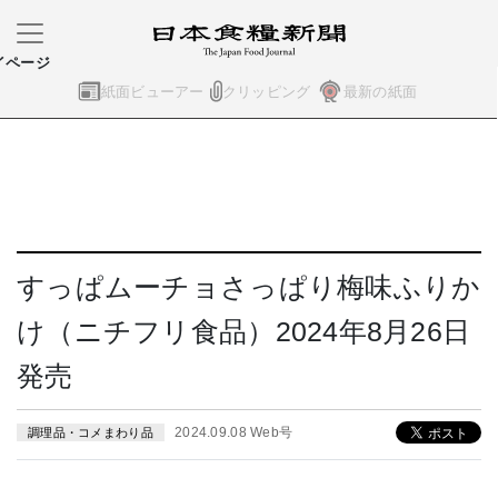
イページ
紙面ビューアー
クリッピング
最新の紙面
すっぱムーチョさっぱり梅味ふりか
け（ニチフリ食品）2024年8月26日
発売
2024.09.08 Web号
調理品・コメまわり品