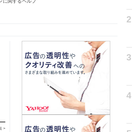
ンに関するヘルプ
2
3
4
覧 >