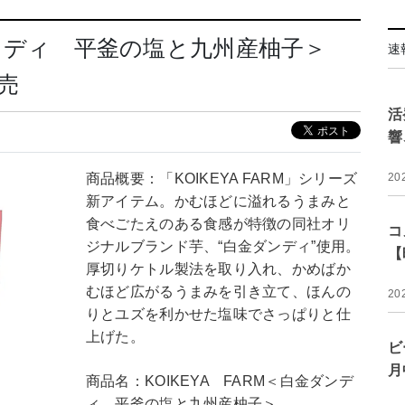
金ダンディ 平釜の塩と九州産柚子＞
速
発売
活
響
商品概要：「KOIKEYA FARM」シリーズ
20
新アイテム。かむほどに溢れるうまみと
食べごたえのある食感が特徴の同社オリ
コ
ジナルブランド芋、“白金ダンディ”使用。
【
厚切りケトル製法を取り入れ、かめばか
むほど広がるうまみを引き立て、ほんの
20
りとユズを利かせた塩味でさっぱりと仕
上げた。
ビ
月
商品名：KOIKEYA FARM＜白金ダンデ
ィ 平釜の塩と九州産柚子＞