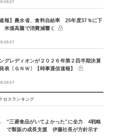
26.08.07
速報】農水省、食料自給率 25年度37％に下
 米価高騰で消費減響く
26.08.07
ングレディオンが２０２６年第２四半期決算
発表〔ＧＮＷ〕【時事通信速報】
26.08.07
クセスランキング
.
“三菱食品がいてよかった”に全力 4戦略
で製販の成長支援 伊藤社長が方針示す