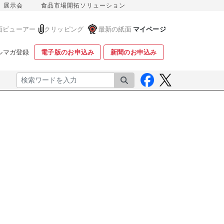
展示会
食品市場開拓ソリューション
面ビューアー
クリッピング
最新の紙面
マイページ
ルマガ登録
電子版のお申込み
新聞のお申込み
検索