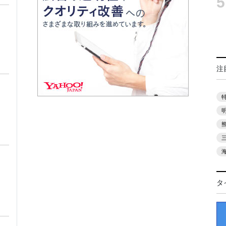
5
注
タ