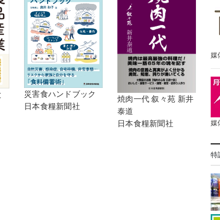
媒
災害食ハンドブック
と
焼肉一代 叙々苑 新井
日本食糧新聞社
泰道
媒
日本食糧新聞社
特