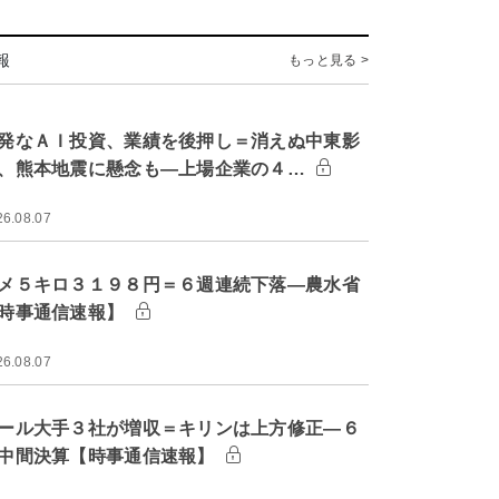
報
もっと見る >
発なＡＩ投資、業績を後押し＝消えぬ中東影
、熊本地震に懸念も―上場企業の４…
26.08.07
メ５キロ３１９８円＝６週連続下落―農水省
時事通信速報】
26.08.07
ール大手３社が増収＝キリンは上方修正―６
中間決算【時事通信速報】