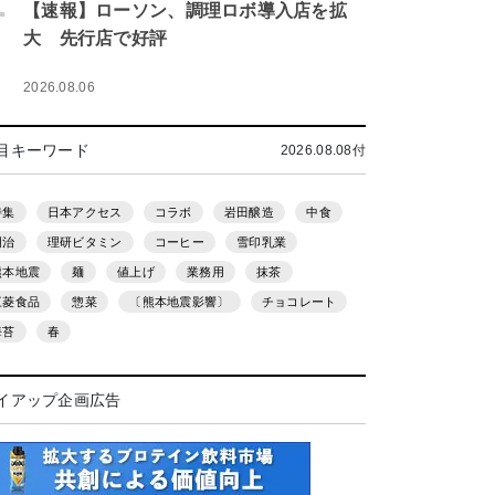
.
【速報】ローソン、調理ロボ導入店を拡
大 先行店で好評
2026.08.06
目キーワード
2026.08.08付
特集
日本アクセス
コラボ
岩田醸造
中食
明治
理研ビタミン
コーヒー
雪印乳業
熊本地震
麺
値上げ
業務用
抹茶
三菱食品
惣菜
〔熊本地震影響〕
チョコレート
海苔
春
イアップ企画広告