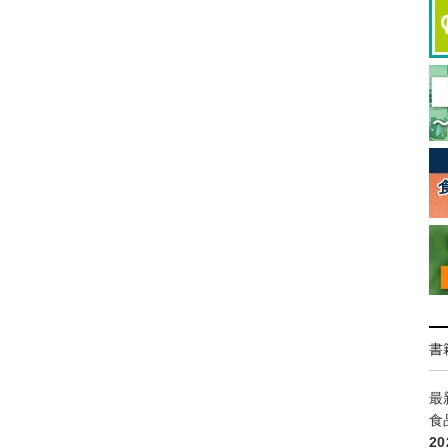
書
最
食
2