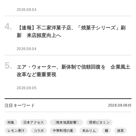
2026.08.04
4.
【速報】不二家洋菓子店、「焼菓子シリーズ」刷
新 来店頻度向上へ
2026.08.04
5.
エア・ウォーター、新体制で信頼回復を 企業風土
改革など最重要視
2026.08.05
注目キーワード
2026.08.06付
特集
日本アクセス
〔熊本地震影響〕
理研ビタミン
レモン果汁
コラボ
中華料理の素
本みりん
麺
抹茶