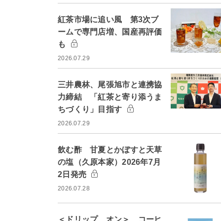
紅茶市場に追い風 第3次ブ
ームで専門店増、国産再評価
も
2026.07.29
三井農林、尾張旭市と連携協
力締結 「紅茶と寄り添うま
ちづくり」目指す
2026.07.29
飲む酢 甘夏とかぼすと天草
の塩（久原本家）2026年7月
2日発売
2026.07.28
＜ドリップ オン＞ コーヒ