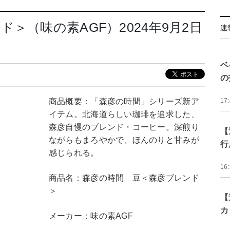
＞（味の素AGF）2024年9月2日
速
ベ
の
商品概要：「森彦の時間」シリーズ新ア
17
イテム。北海道らしい珈琲を追求した、
森彦自慢のブレンド・コーヒー。深煎り
【
ながらもまろやかで、ほんのりと甘みが
行
感じられる。
16
商品名：森彦の時間 豆＜森彦ブレンド
＞
【
カ
メーカー：味の素AGF