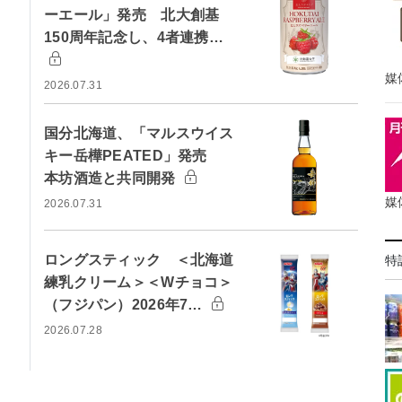
ーエール」発売 北大創基
150周年記念し、4者連携…
媒
2026.07.31
国分北海道、「マルスウイス
キー岳樺PEATED」発売
本坊酒造と共同開発
媒
2026.07.31
ロングスティック ＜北海道
特
練乳クリーム＞＜Wチョコ＞
（フジパン）2026年7…
2026.07.28