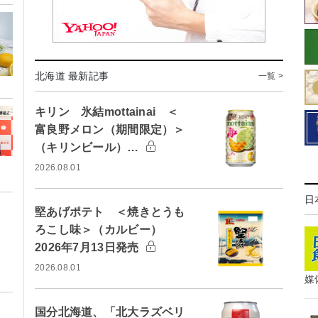
北海道 最新記事
一覧 >
キリン 氷結mottainai ＜
富良野メロン（期間限定）＞
（キリンビール）…
2026.08.01
日
堅あげポテト ＜焼きとうも
ろこし味＞（カルビー）
2026年7月13日発売
2026.08.01
媒
国分北海道、「北大ラズベリ