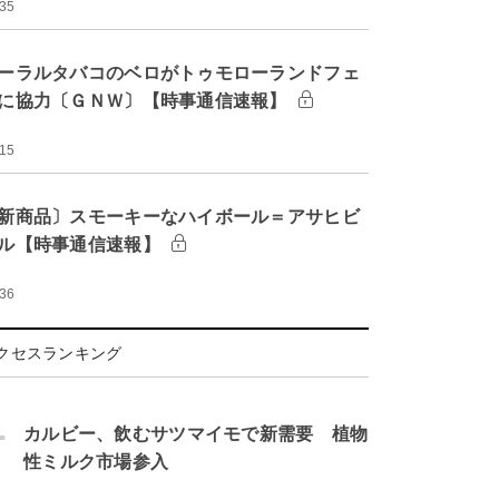
:35
ーラルタバコのベロがトゥモローランドフェ
に協力〔ＧＮＷ〕【時事通信速報】
:15
新商品〕スモーキーなハイボール＝アサヒビ
ル【時事通信速報】
:36
クセスランキング
.
カルビー、飲むサツマイモで新需要 植物
性ミルク市場参入