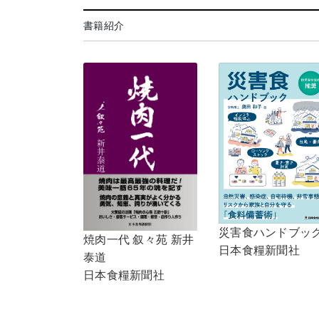
書籍紹介
災害食ハンドブッ
焼肉一代 叙々苑 新井
日本食糧新聞社
泰道
日本食糧新聞社