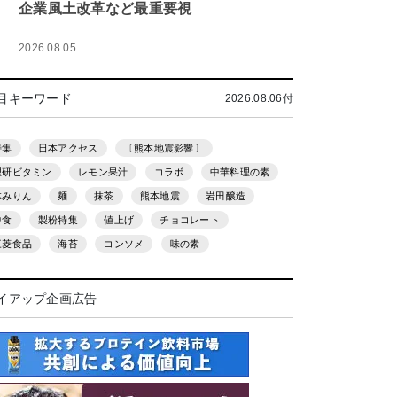
企業風土改革など最重要視
2026.08.05
目キーワード
2026.08.06付
特集
日本アクセス
〔熊本地震影響〕
理研ビタミン
レモン果汁
コラボ
中華料理の素
本みりん
麺
抹茶
熊本地震
岩田醸造
中食
製粉特集
値上げ
チョコレート
三菱食品
海苔
コンソメ
味の素
イアップ企画広告