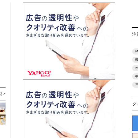
注
覧 >
タ