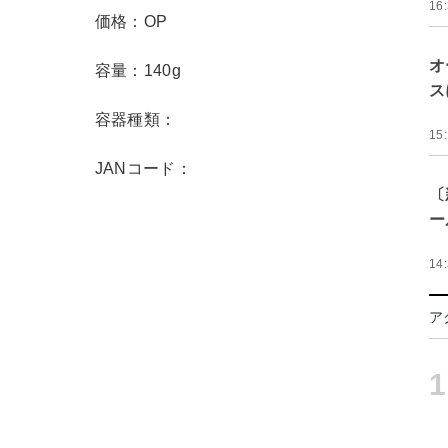
16
価格：OP
オ
容量：140g
ス
容器種類：
15
JANコード：
〔
ー
14
ア
1