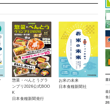
書
惣菜・べんとうグラ
ク
お米の未来
ンプリ2026公式BOO
日本食糧新聞社
最
K
食
日本食糧新聞発行
2