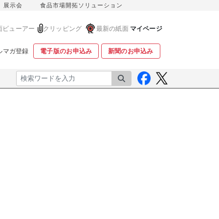
展示会
食品市場開拓ソリューション
面ビューアー
クリッピング
最新の紙面
マイページ
ルマガ登録
電子版のお申込み
新聞のお申込み
検索