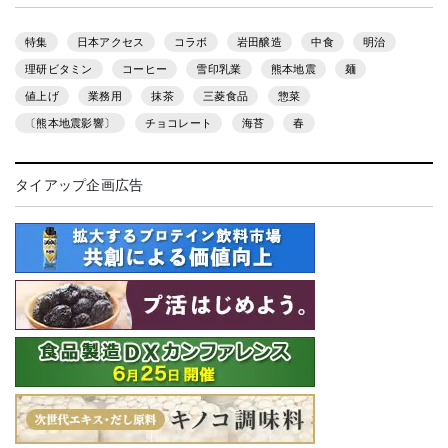
特集
日本アクセス
コラボ
岩田醸造
中食
明治
理研ビタミン
コーヒー
雪印乳業
熊本地震
麺
値上げ
業務用
抹茶
三菱食品
惣菜
〔熊本地震影響〕
チョコレート
海苔
春
タイアップ企画広告