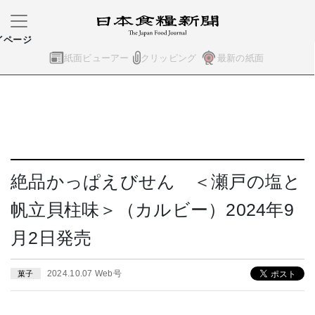
イページ
紙面ビューアー
クリッピング
最新の紙面
絶品かっぱえびせん ＜瀬戸の塩と
帆立貝柱味＞（カルビー）2024年9
月2日発売
2024.10.07 Web号
菓子