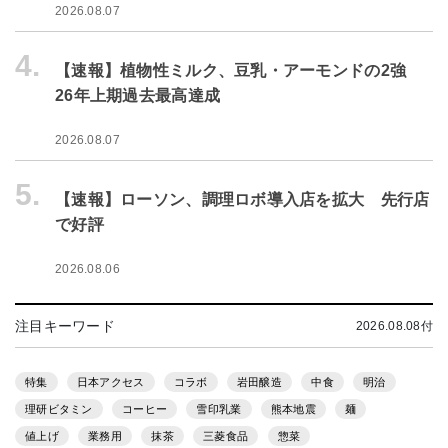
2026.08.07
4.
【速報】植物性ミルク、豆乳・アーモンドの2強
26年上期過去最高達成
2026.08.07
5.
【速報】ローソン、調理ロボ導入店を拡大 先行店
で好評
2026.08.06
注目キーワード
2026.08.08付
特集
日本アクセス
コラボ
岩田醸造
中食
明治
理研ビタミン
コーヒー
雪印乳業
熊本地震
麺
値上げ
業務用
抹茶
三菱食品
惣菜