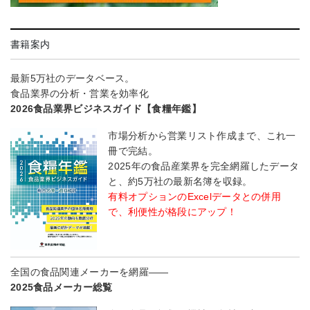
書籍案内
最新5万社のデータベース。
食品業界の分析・営業を効率化
2026食品業界ビジネスガイド【食糧年鑑】
市場分析から営業リスト作成まで、これ一
冊で完結。
2025年の食品産業界を完全網羅したデータ
と、約5万社の最新名簿を収録。
有料オプションのExcelデータとの併用
で、利便性が格段にアップ！
全国の食品関連メーカーを網羅――
2025食品メーカー総覧