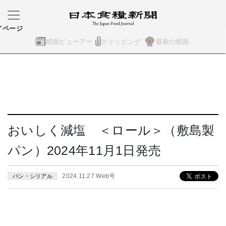
イページ
紙面ビューアー
クリッピング
最新の紙面
おいしく減塩 ＜ロール＞（敷島製
パン）2024年11月1日発売
2024.11.27 Web号
パン・シリアル