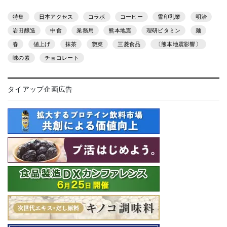
特集
日本アクセス
コラボ
コーヒー
雪印乳業
明治
岩田醸造
中食
業務用
熊本地震
理研ビタミン
麺
春
値上げ
抹茶
惣菜
三菱食品
〔熊本地震影響〕
味の素
チョコレート
タイアップ企画広告