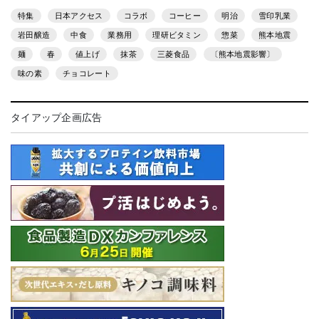
特集
日本アクセス
コラボ
コーヒー
明治
雪印乳業
岩田醸造
中食
業務用
理研ビタミン
惣菜
熊本地震
麺
春
値上げ
抹茶
三菱食品
〔熊本地震影響〕
味の素
チョコレート
タイアップ企画広告