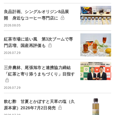
良品計画、シングルオリジン8品展
開 身近なコーヒー専門店に
2026.08.05
紅茶市場に追い風 第3次ブームで専
門店増、国産再評価も
2026.07.29
三井農林、尾張旭市と連携協力締結
「紅茶と寄り添うまちづくり」目指す
2026.07.29
飲む酢 甘夏とかぼすと天草の塩（久
原本家）2026年7月2日発売