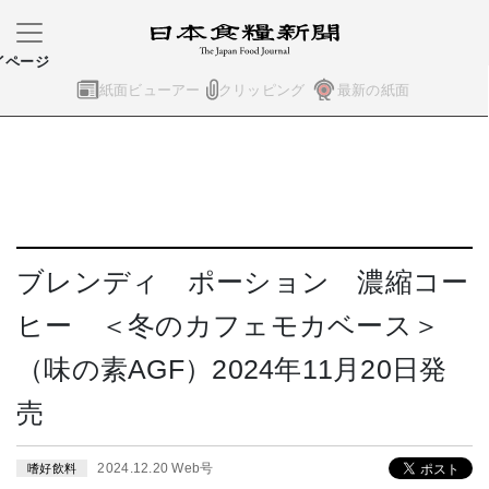
イページ
紙面ビューアー
クリッピング
最新の紙面
ブレンディ ポーション 濃縮コー
ヒー ＜冬のカフェモカベース＞
（味の素AGF）2024年11月20日発
売
2024.12.20 Web号
嗜好飲料