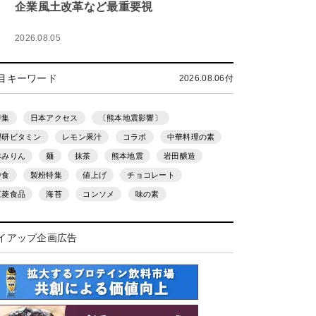
企業風土改革など最重要視
2026.08.05
目キーワード
2026.08.06付
特集
日本アクセス
〔熊本地震影響〕
理研ビタミン
レモン果汁
コラボ
中華料理の素
本みりん
麺
抹茶
熊本地震
岩田醸造
中食
製粉特集
値上げ
チョコレート
三菱食品
海苔
コンソメ
味の素
イアップ企画広告