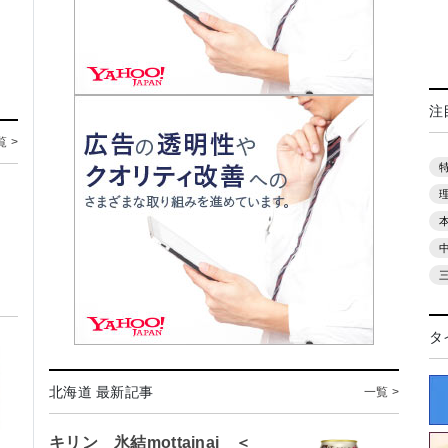
注
覧 >
タ
北海道 最新記事
一覧 >
キリン 氷結mottainai ＜