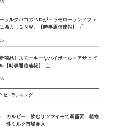
:35
ーラルタバコのベロがトゥモローランドフェ
に協力〔ＧＮＷ〕【時事通信速報】
:15
新商品〕スモーキーなハイボール＝アサヒビ
ル【時事通信速報】
:36
クセスランキング
.
カルビー、飲むサツマイモで新需要 植物
性ミルク市場参入