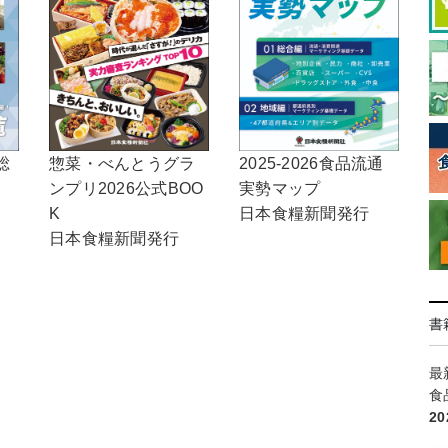
2025-2026食品流通
総
惣菜・べんとうグラ
実勢マップ
ンプリ2026公式BOO
日本食糧新聞発行
K
日本食糧新聞発行
書
最
食
2