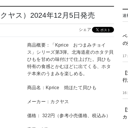
カクヤス）2024年12月5日発売
速
シェア
ベ
の
商品概要：「Kprice おつまみチョイ
ス」シリーズ第3弾。北海道産のホタテ貝
17
ひもを甘めの味付けで仕上げた。貝ひも
特有の食感とかむほどに出てくる、ホタ
【
テ本来のうまみを楽しめる。
行
商品名：Kprice 焼ほたて貝ひも
16
メーカー：カクヤス
【
価格： 322円（参考小売価格、税込み）
カ