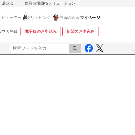
展示会
食品市場開拓ソリューション
面ビューアー
クリッピング
最新の紙面
マイページ
ルマガ登録
電子版のお申込み
新聞のお申込み
検索