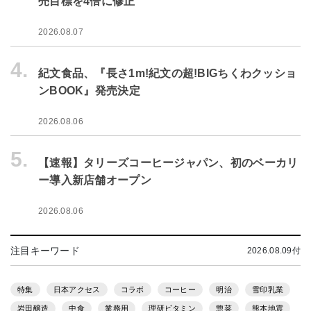
売目標を4倍に修正
2026.08.07
4.
紀文食品、『長さ1m!紀文の超!BIGちくわクッショ
ンBOOK』発売決定
2026.08.06
5.
【速報】タリーズコーヒージャパン、初のベーカリ
ー導入新店舗オープン
2026.08.06
注目キーワード
2026.08.09付
特集
日本アクセス
コラボ
コーヒー
明治
雪印乳業
岩田醸造
中食
業務用
理研ビタミン
惣菜
熊本地震