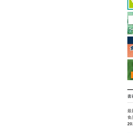
書
最
食
2