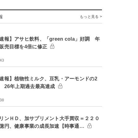
報
もっと見る >
速報】アサヒ飲料、「green cola」好調 年
販売目標を4倍に修正
:43
速報】植物性ミルク、豆乳・アーモンドの2
 26年上期過去最高達成
:38
リンＨＤ、加サプリメント大手買収＝２２０
億円、健康事業の成長加速【時事通…