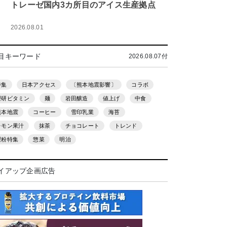
トレーゼ国内3カ所目のアイス生産拠点
2026.08.01
目キーワード
2026.08.07付
特集
日本アクセス
〔熊本地震影響〕
コラボ
理研ビタミン
麺
岩田醸造
値上げ
中食
熊本地震
コーヒー
雪印乳業
海苔
レモン果汁
抹茶
チョコレート
トレンド
製粉特集
惣菜
明治
イアップ企画広告