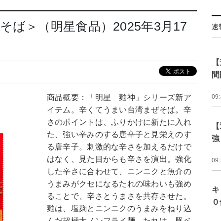
ば＞（明星食品）2025年3月17
速
【
間
商品概要：「明星 麺神」シリーズ新ア
09
イテム。辛くてうまい台湾まぜそば。辛
さのポイントは、ふりかけに新たに入れ
【
た、強い辛みのする唐辛子と見栄えのす
強
る唐辛子。刺激的な辛さを加えるだけで
はなく、見た目からも辛さを演出。強化
09
した辛さに合わせて、ニンニクと魚介の
うまみがクセになるたれの味わいも強め
キ
ることで、辛さとうまさを共存させた。
０
麺は、塩麹とニンニクのうまみをねり込
んだ超極太ノンフライ麺。たれは、豚ベ