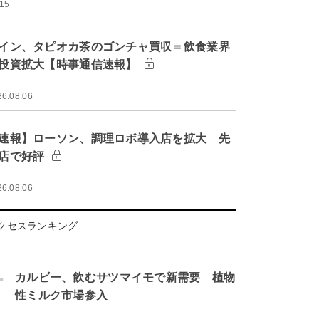
:15
イン、タピオカ茶のゴンチャ買収＝飲食業界
投資拡大【時事通信速報】
26.08.06
速報】ローソン、調理ロボ導入店を拡大 先
店で好評
26.08.06
クセスランキング
.
カルビー、飲むサツマイモで新需要 植物
性ミルク市場参入