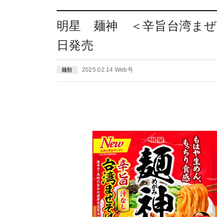
明星 麺神 ＜辛旨台湾まぜそ
日発売
2025.02.14 Web号
麺類