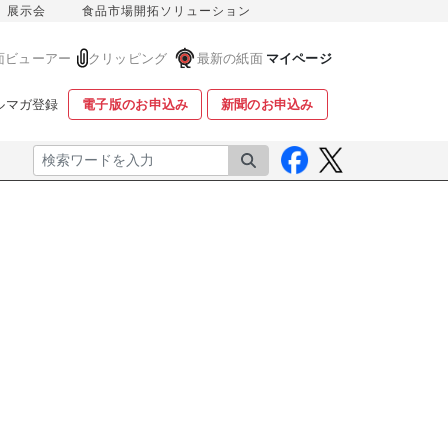
展示会
食品市場開拓ソリューション
面ビューアー
クリッピング
最新の紙面
マイページ
ルマガ登録
電子版のお申込み
新聞のお申込み
検索