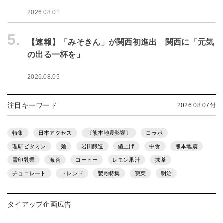
2026.08.01
5.
【速報】「みそきん」が関西初進出 関西に「元気
の出る一杯を」
2026.08.05
注目キーワード
2026.08.07付
特集
日本アクセス
〔熊本地震影響〕
コラボ
理研ビタミン
麺
岩田醸造
値上げ
中食
熊本地震
雪印乳業
海苔
コーヒー
レモン果汁
抹茶
チョコレート
トレンド
製粉特集
惣菜
明治
タイアップ企画広告