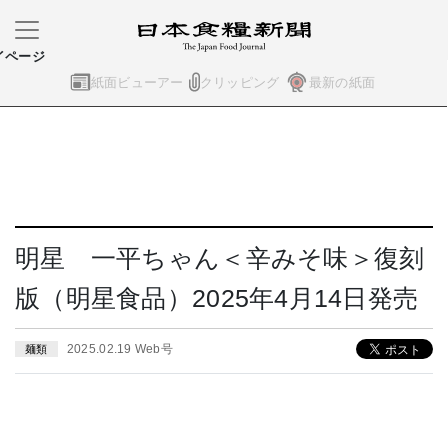
イページ
紙面ビューアー
クリッピング
最新の紙面
明星 一平ちゃん＜辛みそ味＞復刻
版（明星食品）2025年4月14日発売
2025.02.19 Web号
麺類