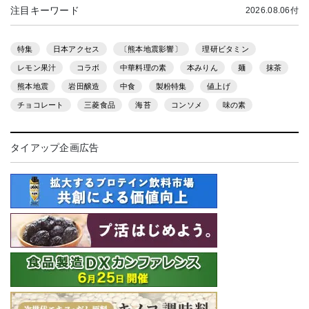
注目キーワード
2026.08.06付
特集
日本アクセス
〔熊本地震影響〕
理研ビタミン
レモン果汁
コラボ
中華料理の素
本みりん
麺
抹茶
熊本地震
岩田醸造
中食
製粉特集
値上げ
チョコレート
三菱食品
海苔
コンソメ
味の素
タイアップ企画広告