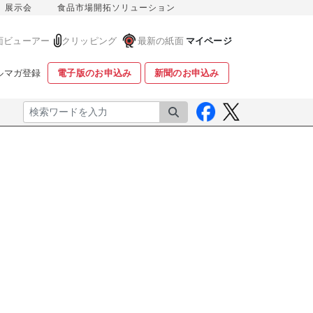
展示会
食品市場開拓ソリューション
面ビューアー
クリッピング
最新の紙面
マイページ
ルマガ登録
電子版のお申込み
新聞のお申込み
検索