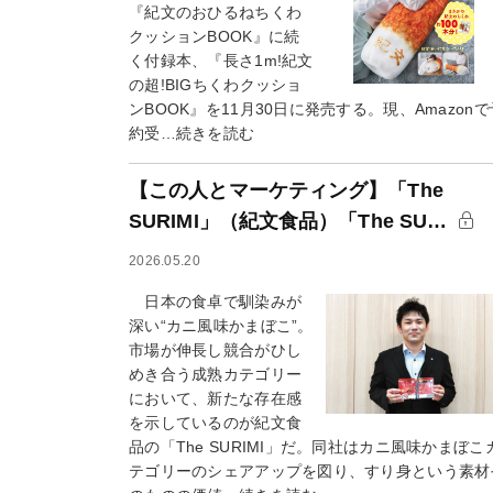
『紀文のおひるねちくわ
クッションBOOK』に続
く付録本、『長さ1m!紀文
の超!BIGちくわクッショ
ンBOOK』を11月30日に発売する。現、Amazonで
約受…続きを読む
【この人とマーケティング】「The
SURIMI」（紀文食品）「The SU…
2026.05.20
日本の食卓で馴染みが
深い“カニ風味かまぼこ”。
市場が伸長し競合がひし
めき合う成熟カテゴリー
において、新たな存在感
を示しているのが紀文食
品の「The SURIMI」だ。同社はカニ風味かまぼこ
テゴリーのシェアアップを図り、すり身という素材