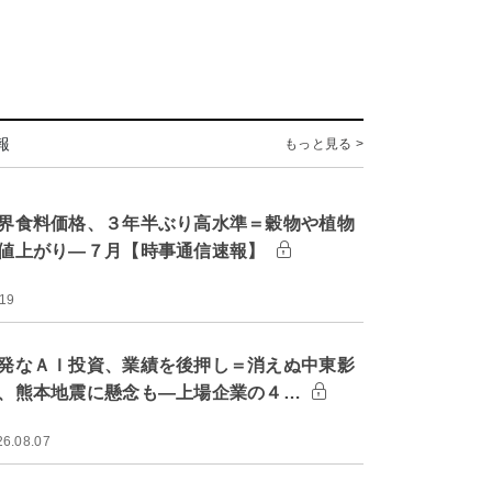
報
もっと見る >
界食料価格、３年半ぶり高水準＝穀物や植物
値上がり―７月【時事通信速報】
:19
発なＡＩ投資、業績を後押し＝消えぬ中東影
、熊本地震に懸念も―上場企業の４…
26.08.07