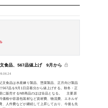
み
文食品、567品値上げ 9月から
26.06.24
文食品は水産練り製品、惣菜製品、正月向け製品
計567品を9月1日店着分から値上げする。秋冬・正
期に販売するNB商品のほぼ全品となる。 主要原
料価格や容器包装材など資材費、物流費、エネルギ
費、人件費などが継続して上昇しており、今後も先