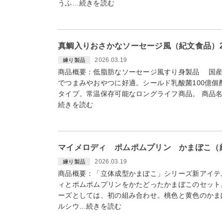
うふ…続きを読む
真鯛入りおさかなソーセージ風（紀文食品）2
2026.03.19
練り製品
商品概要：低脂肪なソーセージ風すり身製品 国産
でつまみやおやつに好適。シールド乳酸菌100億個
タイプ。常温保存可能なロングライフ商品。 商品
続きを読む
マイメロディ ポムポムプリン かまぼこ（紀
2026.03.19
練り製品
商品概要：「立体成型かまぼこ」シリーズ新アイテ
ィとポムポムプリンをかたどったかまぼこのセット
ーズとしては、初の組み合わせ。桃色と黄色のかま
ルシウ…続きを読む