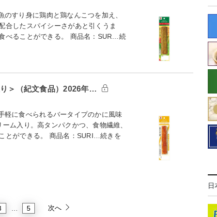
ム。魚のすり身に鶏肉と鶏なんこつを加え、
配合したスパイシーさがあと引くうま
べることができる。 商品名：SUR…続
入り＞（紀文食品）2026年…
ム。手軽に食べられるバータイプのかに風味
リーム入り。高タンパクかつ、食物繊維、
とができる。 商品名：SURI…続きを
日
次へ
3
5
…