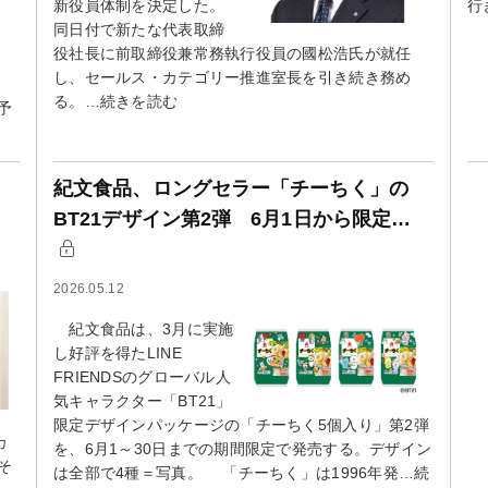
新役員体制を決定した。
行
同日付で新たな代表取締
役社長に前取締役兼常務執行役員の國松浩氏が就任
し、セールス・カテゴリー推進室長を引き続き務め
る。…続きを読む
予
紀文食品、ロングセラー「チーちく」の
BT21デザイン第2弾 6月1日から限定…
2026.05.12
紀文食品は、3月に実施
し好評を得たLINE
FRIENDSのグローバル人
気キャラクター「BT21」
限定デザインパッケージの「チーちく5個入り」第2弾
カ
を、6月1～30日までの期間限定で発売する。デザイン
そ
は全部で4種＝写真。 「チーちく」は1996年発…続