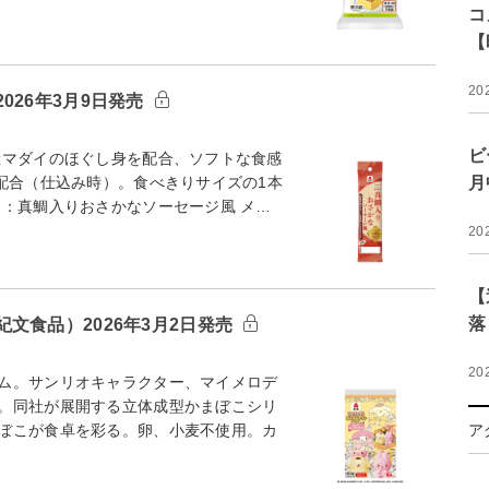
コ
【
20
026年3月9日発売
ビ
マダイのほぐし身を配合、ソフトな食感
配合（仕込み時）。食べきりサイズの1本
月
名：真鯛入りおさかなソーセージ風 メ…
20
【
落
文食品）2026年3月2日発売
20
ム。サンリオキャラクター、マイメロデ
。同社が展開する立体成型かまぼこシリ
ぼこが食卓を彩る。卵、小麦不使用。カ
ア