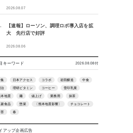
2026.08.07
.
【速報】ローソン、調理ロボ導入店を拡
大 先行店で好評
2026.08.06
目キーワード
2026.08.08付
特集
日本アクセス
コラボ
岩田醸造
中食
明治
理研ビタミン
コーヒー
雪印乳業
熊本地震
麺
値上げ
業務用
抹茶
三菱食品
惣菜
〔熊本地震影響〕
チョコレート
海苔
春
イアップ企画広告