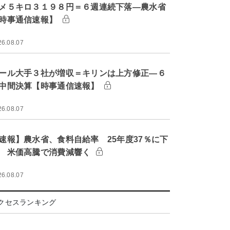
メ５キロ３１９８円＝６週連続下落―農水省
時事通信速報】
26.08.07
ール大手３社が増収＝キリンは上方修正―６
中間決算【時事通信速報】
26.08.07
速報】農水省、食料自給率 25年度37％に下
 米価高騰で消費減響く
26.08.07
クセスランキング