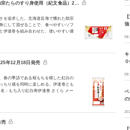
助宗たらのすり身使用（紀文食品）2…
【
さを追求した。北海道近海で獲れた助宗
強
身にして混ぜることで、食べやすいソフ
と伊達巻を組み合わせた、使いやすい適
09
キ
０
5年12月18日発売
09
、春の季語である桜もちを模した紅白の
っちり感を同時に楽しめる。伊達巻とも
名：もち入り紅白寿伊達巻 さくら メー
ベ
の
20
発売
【