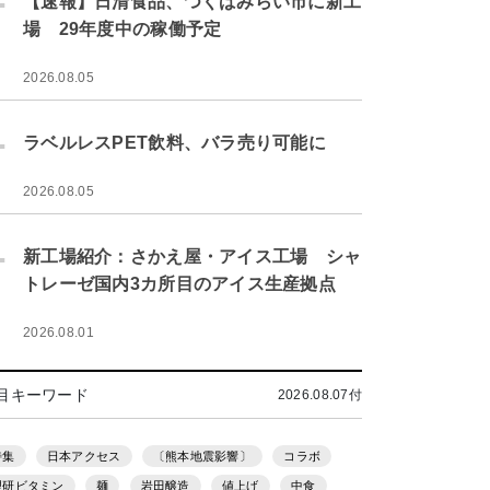
【速報】日清食品、つくばみらい市に新工
場 29年度中の稼働予定
2026.08.05
.
ラベルレスPET飲料、バラ売り可能に
2026.08.05
.
新工場紹介：さかえ屋・アイス工場 シャ
トレーゼ国内3カ所目のアイス生産拠点
2026.08.01
目キーワード
2026.08.07付
特集
日本アクセス
〔熊本地震影響〕
コラボ
理研ビタミン
麺
岩田醸造
値上げ
中食