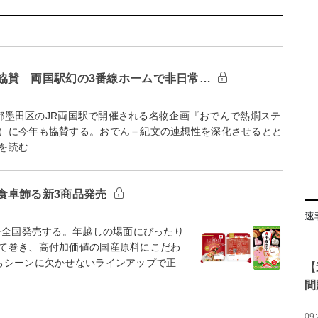
協賛 両国駅幻の3番線ホームで非日常…
京都墨田区のJR両国駅で開催される名物企画『おでんで熱燗ステ
）に今年も協賛する。おでん＝紀文の連想性を深化させるとと
を読む
食卓飾る新3商品発売
速
を全国発売する。年越しの場面にぴったり
て巻き、高付加価値の国産原料にこだわ
ちシーンに欠かせないラインアップで正
【
間
09