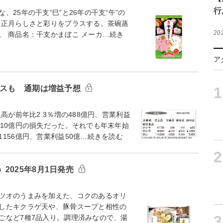
行
25年の干支“巳”と26年の干支“午”の
正月らしさと彩りをプラスする。茶碗蒸
20
。 商品名：干支かまぼこ メーカ…続き
ア
ナスも 通期は増益予想
1
が前年比2.3％増の488億円、営業利益
10億円の損失だった。それでも年末年始
156億円、営業利益50億…続きを読む
2
2025年8月1日発売
ツオのうまみを加えた、コクのあるオリ
したキクラゲ天や、豚骨スープと相性の
3
ごなど7種7品入り。調理済みなので、湯