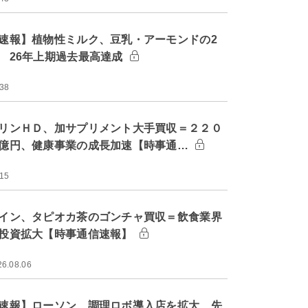
速報】植物性ミルク、豆乳・アーモンドの2
 26年上期過去最高達成
:38
リンＨＤ、加サプリメント大手買収＝２２０
億円、健康事業の成長加速【時事通…
:15
イン、タピオカ茶のゴンチャ買収＝飲食業界
投資拡大【時事通信速報】
26.08.06
速報】ローソン、調理ロボ導入店を拡大 先