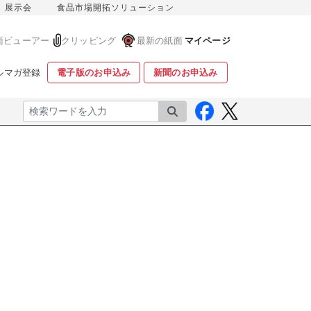
展示会
食品市場開拓ソリューション
面ビューアー
クリッピング
最新の紙面
マイページ
ルマガ登録
電子版のお申込み
新聞のお申込み
検索