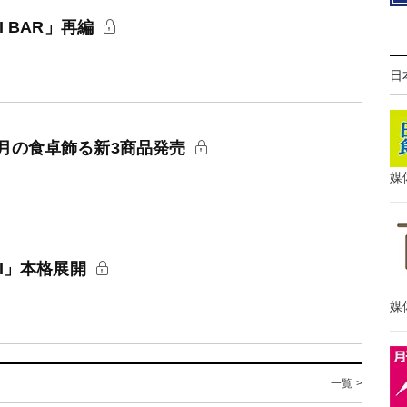
 BAR」再編
日
月の食卓飾る新3商品発売
媒
MI」本格展開
媒
一覧 >