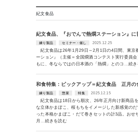
紀文食品
紀文食品、『おでんで熱燗ステーション』に
2025.12.25
練り製品
セミナー・催し
紀文食品は26年1月29日～2月1日の4日間、東
ーション』（主催＝全国燗酒コンテスト実行委員会
もに、冬ならではの日本酒の「熱燗」とのコ…続き
和食特集：ピックアップ＝紀文食品 正月の
2025.12.15
練り製品
惣菜
特集
紀文食品は18日から順次、26年正月向け新商品
な立体かまぼこ、桜もちをイメージした新感覚のだ
った本格かまぼこ・だて巻きセットの計3品。おせ
月…続きを読む