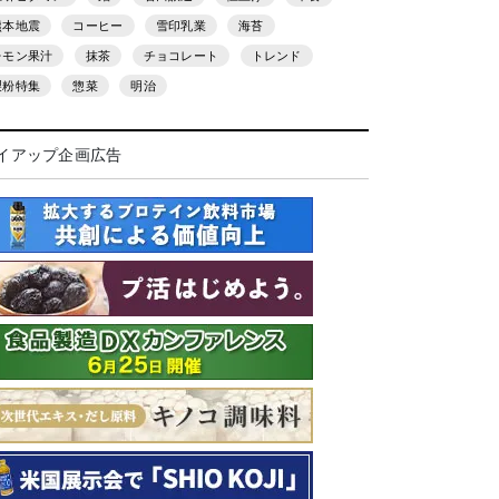
熊本地震
コーヒー
雪印乳業
海苔
レモン果汁
抹茶
チョコレート
トレンド
製粉特集
惣菜
明治
イアップ企画広告