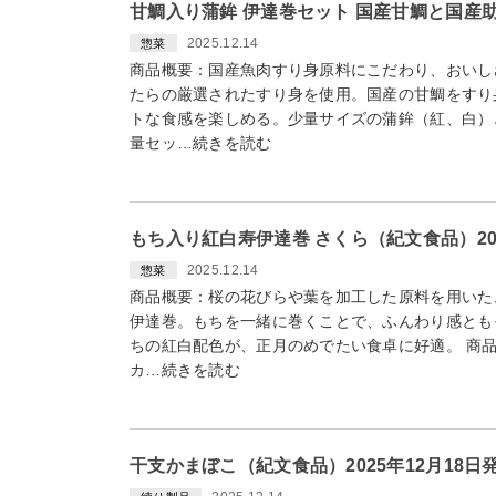
甘鯛入り蒲鉾 伊達巻セット 国産甘鯛と国産
2025.12.14
惣菜
商品概要：国産魚肉すり身原料にこだわり、おいし
たらの厳選されたすり身を使用。国産の甘鯛をすり
トな食感を楽しめる。少量サイズの蒲鉾（紅、白）
量セッ…続きを読む
もち入り紅白寿伊達巻 さくら（紀文食品）202
2025.12.14
惣菜
商品概要：桜の花びらや葉を加工した原料を用いた
伊達巻。もちを一緒に巻くことで、ふんわり感とも
ちの紅白配色が、正月のめでたい食卓に好適。 商品
カ…続きを読む
干支かまぼこ（紀文食品）2025年12月18日