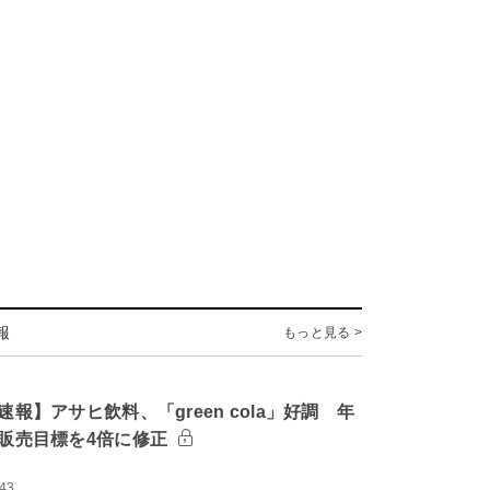
報
もっと見る >
速報】アサヒ飲料、「green cola」好調 年
販売目標を4倍に修正
:43