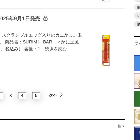
025年9月1日発売
ム。スクランブルエッグ入りのカニかま。玉
商品名：SURIMI BAR ＜かに玉風
タ
格、税込み） 容量：1…続きを読む
次へ
2
4
5
3
一覧 >