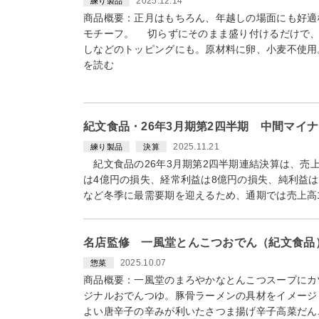
2025.12.14
練り製品
商品概要：正月はもちろん、年越しの場面にも好適な、
モチーフ。 切らずにそのまま盛り付けるだけで、
しなどのトッピングにも。原材料に卵、小麦不使用
を読む
紀文食品・26年3月期第2四半期 中間マイ
2025.11.21
練り製品
決算
紀文食品の26年3月期第2四半期連結決算は、売上高
は4億円の損失、経常利益は8億円の損失、純利益は
など冬季に最需要期を迎えるため、通期では売上高1
名店監修 一風堂とんこつおでん（紀文食品）
2025.10.07
惣菜
商品概要：一風堂のまろやかなとんこつスープにカ
ジナルおでんつゆ。豚骨ラーメンの具材をイメージ
よい唐辛子の辛みが利いたさつま揚げ辛子高菜だん