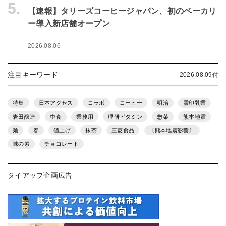
5.
【速報】タリーズコーヒージャパン、初のベーカリ
ー導入新店舗オープン
2026.08.06
注目キーワード
2026.08.09付
特集
日本アクセス
コラボ
コーヒー
明治
雪印乳業
岩田醸造
中食
業務用
理研ビタミン
惣菜
熊本地震
麺
春
値上げ
抹茶
三菱食品
〔熊本地震影響〕
味の素
チョコレート
タイアップ企画広告