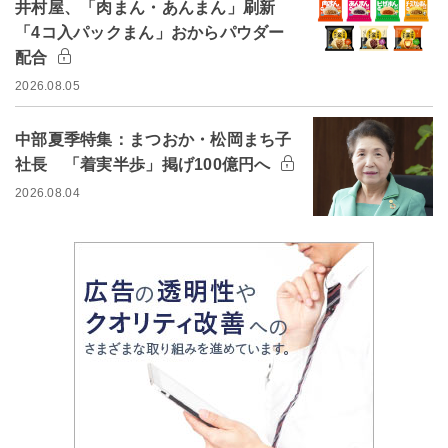
井村屋、「肉まん・あんまん」刷新
「4コ入パックまん」おからパウダー
配合
2026.08.05
中部夏季特集：まつおか・松岡まち子
社長 「着実半歩」掲げ100億円へ
2026.08.04