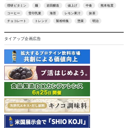
理研ビタミン
麺
岩田醸造
値上げ
中食
熊本地震
コーヒー
雪印乳業
海苔
レモン果汁
抹茶
チョコレート
トレンド
製粉特集
惣菜
明治
タイアップ企画広告