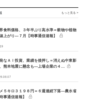
報
もっと見る >
界食料価格、３年半ぶり高水準＝穀物や植物
値上がり―７月【時事通信速報】
:19
発なＡＩ投資、業績を後押し＝消えぬ中東影
、熊本地震に懸念も―上場企業の４…
26.08.07
メ５キロ３１９８円＝６週連続下落―農水省
時事通信速報】