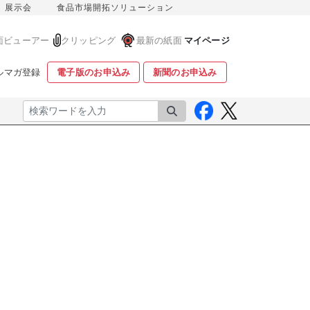
展示会
食品市場開拓ソリューション
面ビューアー
クリッピング
最新の紙面
マイページ
ルマガ登録
電子版のお申込み
新聞のお申込み
検索