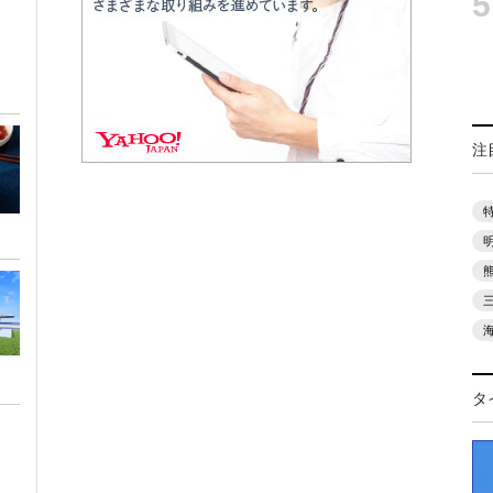
5
注
タ