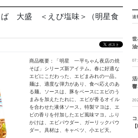
そば 大盛 ＜えび塩味＞（明星食
速
世
油
商品概要：「明星 一平ちゃん夜店の焼
07
そば」シリーズ新アイテム。春に好適な
エビにこだわった、エビまみれの一品。
活
麺は、適度な弾力があり、食べ応えのあ
響
る麺。ソースは、豚をベースにエビのう
まみを加えたたれに、エビが香るオイル
20
を合わせた液体ソース。特製マヨは、エ
ビの香りを付加したエビ風味マヨ。ふり
コ
かけは、エビパウダー、ガーリックパウ
【
ダー。具材は、キャベツ、小エビ天。