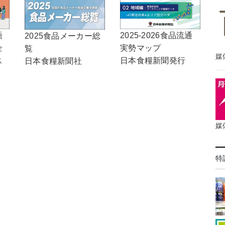
語
2025-2026食品流通
2025食品メーカー総
企
実勢マップ
覧
媒
ス
日本食糧新聞発行
日本食糧新聞社
媒
特