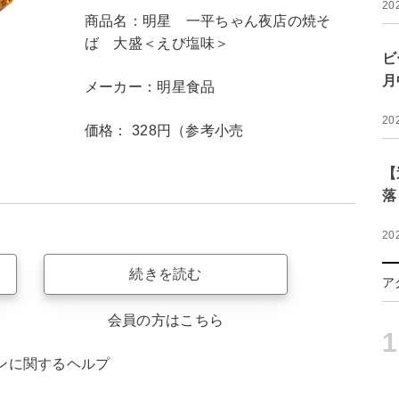
20
商品名：明星 一平ちゃん夜店の焼そ
ば 大盛＜えび塩味＞
ビ
月
メーカー：明星食品
20
価格： 328円（参考小売
【
落
20
続きを読む
ア
会員の方はこちら
1
ンに関するヘルプ