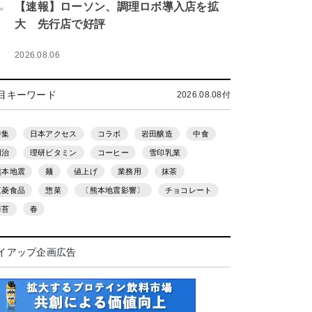
.
【速報】ローソン、調理ロボ導入店を拡
大 先行店で好評
2026.08.06
目キーワード
2026.08.08付
特集
日本アクセス
コラボ
岩田醸造
中食
明治
理研ビタミン
コーヒー
雪印乳業
熊本地震
麺
値上げ
業務用
抹茶
三菱食品
惣菜
〔熊本地震影響〕
チョコレート
海苔
春
イアップ企画広告