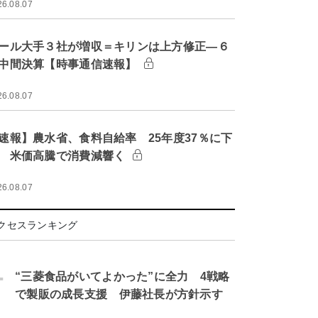
26.08.07
ール大手３社が増収＝キリンは上方修正―６
中間決算【時事通信速報】
26.08.07
速報】農水省、食料自給率 25年度37％に下
 米価高騰で消費減響く
26.08.07
クセスランキング
.
“三菱食品がいてよかった”に全力 4戦略
で製販の成長支援 伊藤社長が方針示す