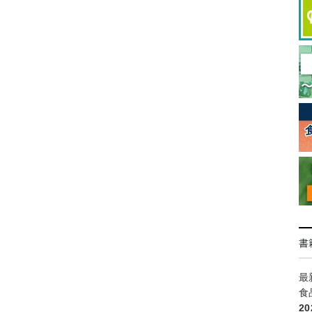
書
最
食
2