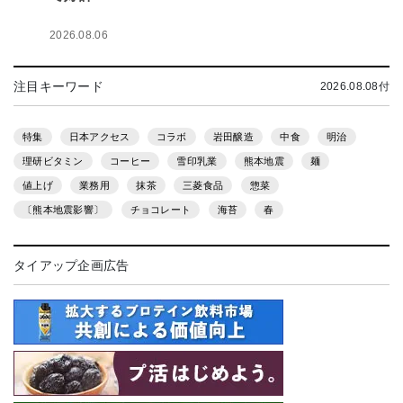
2026.08.06
注目キーワード
2026.08.08付
特集
日本アクセス
コラボ
岩田醸造
中食
明治
理研ビタミン
コーヒー
雪印乳業
熊本地震
麺
値上げ
業務用
抹茶
三菱食品
惣菜
〔熊本地震影響〕
チョコレート
海苔
春
タイアップ企画広告