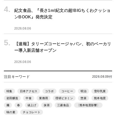
4.
紀文食品、『長さ1m!紀文の超!BIGちくわクッショ
ンBOOK』発売決定
2026.08.06
5.
【速報】タリーズコーヒージャパン、初のベーカリ
ー導入新店舗オープン
2026.08.06
注目キーワード
2026.08.09付
特集
日本アクセス
コラボ
コーヒー
明治
雪印乳業
岩田醸造
中食
業務用
理研ビタミン
惣菜
熊本地震
麺
春
値上げ
抹茶
三菱食品
〔熊本地震影響〕
味の素
チョコレート