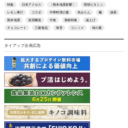
特集
日本アクセス
〔熊本地震影響〕
理研ビタミン
レモン果汁
コラボ
中華料理の素
本みりん
麺
抹茶
熊本地震
岩田醸造
中食
製粉特集
値上げ
チョコレート
三菱食品
海苔
コンソメ
味の素
タイアップ企画広告