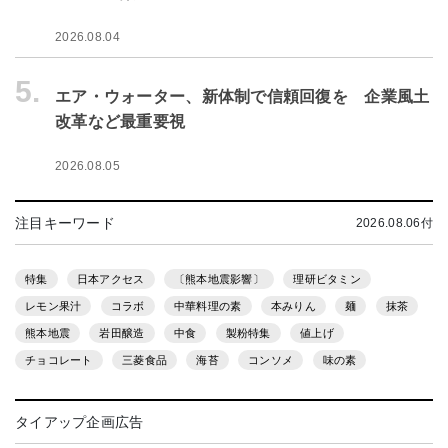
2026.08.04
5.
エア・ウォーター、新体制で信頼回復を 企業風土
改革など最重要視
2026.08.05
注目キーワード
2026.08.06付
特集
日本アクセス
〔熊本地震影響〕
理研ビタミン
レモン果汁
コラボ
中華料理の素
本みりん
麺
抹茶
熊本地震
岩田醸造
中食
製粉特集
値上げ
チョコレート
三菱食品
海苔
コンソメ
味の素
タイアップ企画広告