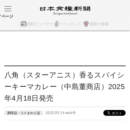
イページ
紙面ビューアー
クリッピング
最新の紙面
八角（スターアニス）香るスパイシ
ーキーマカレー（中島董商店）2025
年4月18日発売
2025.05.14 web号
調理品・コメまわり品