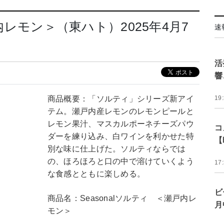
戸内レモン＞（東ハト）2025年4月7
速
活
響
商品概要：「ソルティ」シリーズ新アイ
19
テム。瀬戸内産レモンのレモンピールと
レモン果汁、マスカルポーネチーズパウ
コ
ダーを練り込み、白ワインを利かせた特
【
別な味に仕上げた。ソルティならでは
の、ほろほろと口の中で溶けていくよう
17
な食感とともに楽しめる。
ビ
商品名：Seasonalソルティ ＜瀬戸内レ
月
モン＞