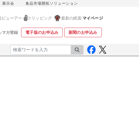
展示会
食品市場開拓ソリューション
面ビューアー
クリッピング
最新の紙面
マイページ
ルマガ登録
電子版のお申込み
新聞のお申込み
検索