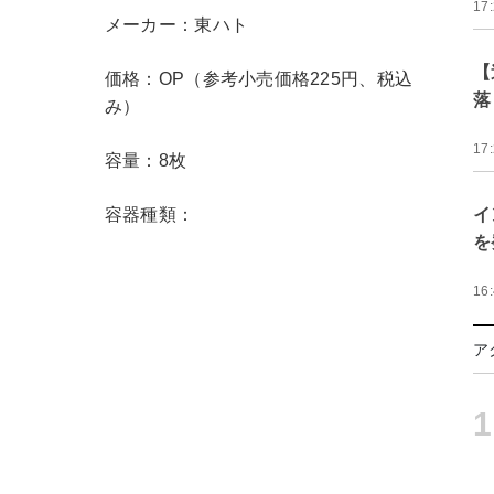
17
メーカー：東ハト
【
価格：OP（参考小売価格225円、税込
落
み）
17
容量：8枚
容器種類：
イ
を
16
ア
1