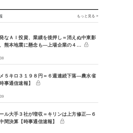
報
もっと見る >
発なＡＩ投資、業績を後押し＝消えぬ中東影
、熊本地震に懸念も―上場企業の４…
:38
メ５キロ３１９８円＝６週連続下落―農水省
時事通信速報】
:39
ール大手３社が増収＝キリンは上方修正―６
中間決算【時事通信速報】