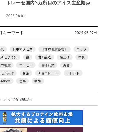
トレーゼ国内3カ所目のアイス生産拠点
2026.08.01
目キーワード
2026.08.07付
特集
日本アクセス
〔熊本地震影響〕
コラボ
理研ビタミン
麺
岩田醸造
値上げ
中食
熊本地震
コーヒー
雪印乳業
海苔
レモン果汁
抹茶
チョコレート
トレンド
製粉特集
惣菜
明治
イアップ企画広告