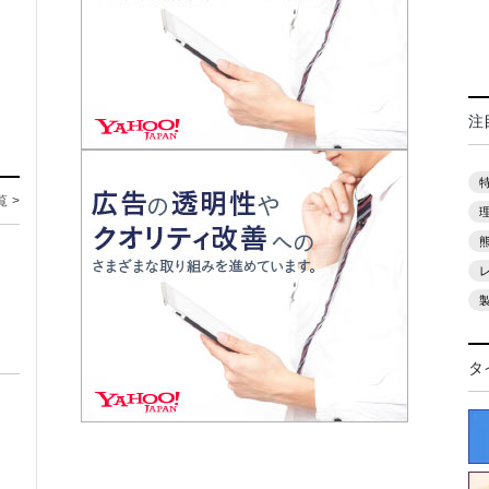
注
覧 >
タ