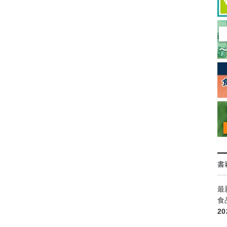
書
最
食
2