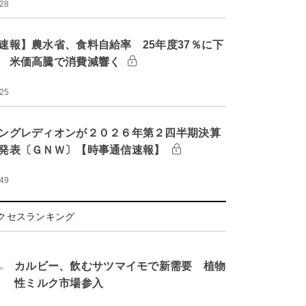
:28
速報】農水省、食料自給率 25年度37％に下
 米価高騰で消費減響く
:25
ングレディオンが２０２６年第２四半期決算
発表〔ＧＮＷ〕【時事通信速報】
:49
クセスランキング
.
カルビー、飲むサツマイモで新需要 植物
性ミルク市場参入