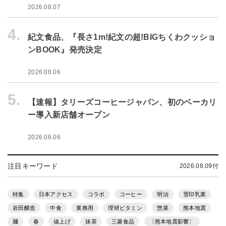
2026.08.07
4.
紀文食品、『長さ1m!紀文の超!BIGちくわクッショ
ンBOOK』発売決定
2026.08.06
5.
【速報】タリーズコーヒージャパン、初のベーカリ
ー導入新店舗オープン
2026.08.06
注目キーワード
2026.08.09付
特集
日本アクセス
コラボ
コーヒー
明治
雪印乳業
岩田醸造
中食
業務用
理研ビタミン
惣菜
熊本地震
麺
春
値上げ
抹茶
三菱食品
〔熊本地震影響〕