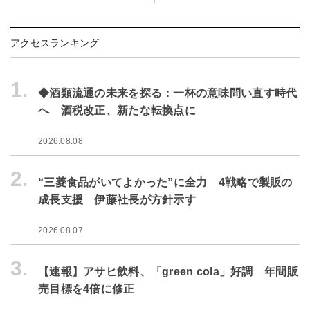
アクセスランキング
1.
◆酒類流通の未来を探る：一杯の意味問い直す時代
へ 酒税改正、新たな転換点に
2026.08.08
2.
“三菱食品がいてよかった”に全力 4戦略で製販の
成長支援 伊藤社長が方針示す
2026.08.07
3.
【速報】アサヒ飲料、「green cola」好調 年間販
売目標を4倍に修正