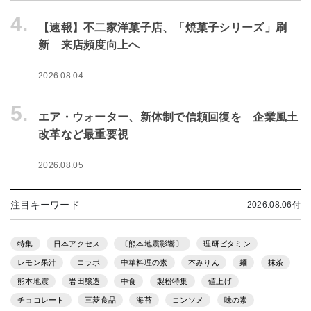
4.
【速報】不二家洋菓子店、「焼菓子シリーズ」刷
新 来店頻度向上へ
2026.08.04
5.
エア・ウォーター、新体制で信頼回復を 企業風土
改革など最重要視
2026.08.05
注目キーワード
2026.08.06付
特集
日本アクセス
〔熊本地震影響〕
理研ビタミン
レモン果汁
コラボ
中華料理の素
本みりん
麺
抹茶
熊本地震
岩田醸造
中食
製粉特集
値上げ
チョコレート
三菱食品
海苔
コンソメ
味の素