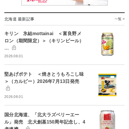
北海道 最新記事
一覧 >
キリン 氷結mottainai ＜富良野メ
ロン（期間限定）＞（キリンビール）
…
2026.08.01
堅あげポテト ＜焼きとうもろこし味
＞（カルビー）2026年7月13日発売
2026.08.01
国分北海道、「北大ラズベリーエー
ル」発売 北大創基150周年記念し、4