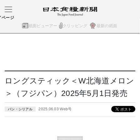
イページ
紙面ビューアー
クリッピング
最新の紙面
ロングスティック＜W北海道メロン
＞（フジパン）2025年5月1日発売
2025.06.03 Web号
パン・シリアル