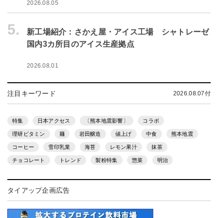
2026.08.05
5.
新工場紹介：さかえ屋・アイス工場 シャトレーゼ
国内3カ所目のアイス生産拠点
2026.08.01
注目キーワード
2026.08.07付
特集
日本アクセス
〔熊本地震影響〕
コラボ
理研ビタミン
麺
岩田醸造
値上げ
中食
熊本地震
コーヒー
雪印乳業
海苔
レモン果汁
抹茶
チョコレート
トレンド
製粉特集
惣菜
明治
タイアップ企画広告