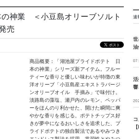
本の神業 ＜小豆島オリーブソルト
速
日発売
世
油
商品概要：「湖池屋プライドポテト 日
07
本の神業」シリーズ新アイテム。フルー
ティーな香りと優しい味わいが特徴の東
活
洋オリーブ「小豆島産エキストラバージ
響
ンオリーブオイル 手摘み」で味付け。
淡路島の藻塩、瀬戸内のレモン、ペッパ
20
ーをほんのり利かせた、開けた瞬間に爽
やかな香りを感じる。ポテトチップス好
コ
きが夢中になるおいしさを追求した、プ
【
ライドポテトの独自製法であるやみつき
エンドレス製法を採用、常習性とやみつ