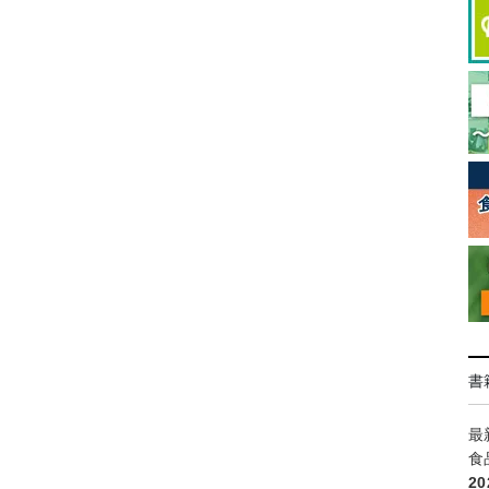
書
最
食
2