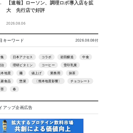
.
【速報】ローソン、調理ロボ導入店を拡
大 先行店で好評
2026.08.06
目キーワード
2026.08.08付
特集
日本アクセス
コラボ
岩田醸造
中食
明治
理研ビタミン
コーヒー
雪印乳業
熊本地震
麺
値上げ
業務用
抹茶
三菱食品
惣菜
〔熊本地震影響〕
チョコレート
海苔
春
イアップ企画広告