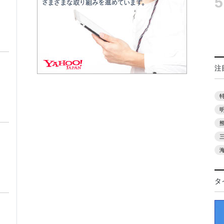
5
注
タ