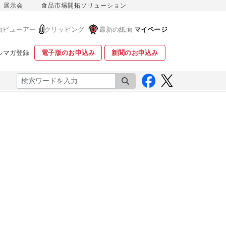
展示会
食品市場開拓ソリューション
面ビューアー
クリッピング
最新の紙面
マイページ
ルマガ登録
電子版のお申込み
新聞のお申込み
検索