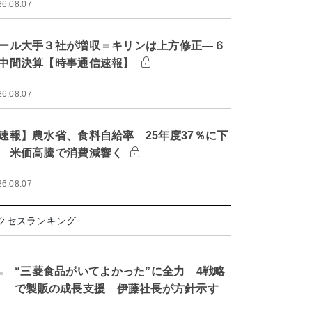
26.08.07
ール大手３社が増収＝キリンは上方修正―６
中間決算【時事通信速報】
26.08.07
速報】農水省、食料自給率 25年度37％に下
 米価高騰で消費減響く
26.08.07
クセスランキング
.
“三菱食品がいてよかった”に全力 4戦略
で製販の成長支援 伊藤社長が方針示す