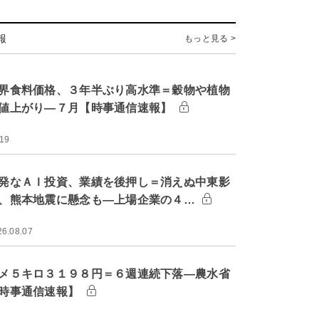
報
もっと見る >
界食料価格、３年半ぶり高水準＝穀物や植物
値上がり―７月【時事通信速報】
:19
発なＡＩ投資、業績を後押し＝消えぬ中東影
、熊本地震に懸念も―上場企業の４…
26.08.07
メ５キロ３１９８円＝６週連続下落―農水省
時事通信速報】