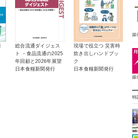
媒
通
現場で役立つ 災害時
総合流通ダイジェス
炊き出しハンドブッ
ト －食品流通の2025
ク
年回顧と2026年展望
日本食糧新聞発行
日本食糧新聞発行
媒
特