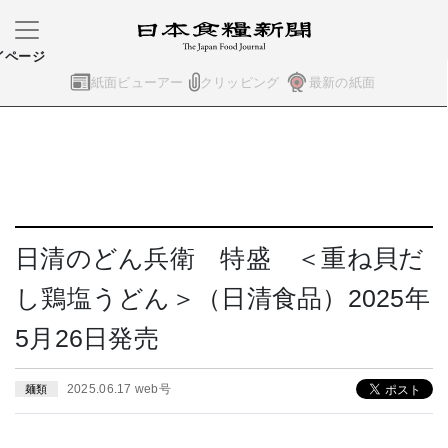
イページ
紙面ビューアー
クリッピング
最新の紙面
日清のどん兵衛 特盛 ＜重ね貝だ
し鶏塩うどん＞（日清食品）2025年
5月26日発売
2025.06.17 web号
麺類