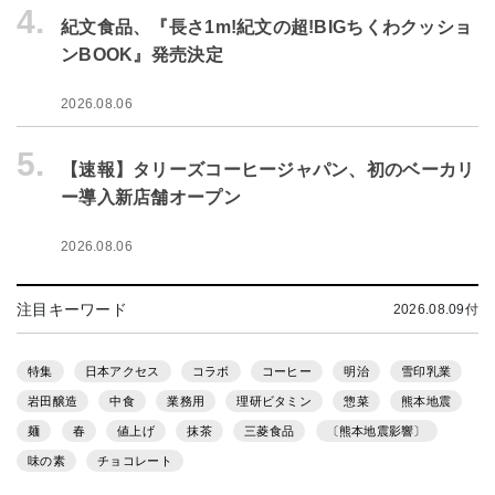
4.
紀文食品、『長さ1m!紀文の超!BIGちくわクッショ
ンBOOK』発売決定
2026.08.06
5.
【速報】タリーズコーヒージャパン、初のベーカリ
ー導入新店舗オープン
2026.08.06
注目キーワード
2026.08.09付
特集
日本アクセス
コラボ
コーヒー
明治
雪印乳業
岩田醸造
中食
業務用
理研ビタミン
惣菜
熊本地震
麺
春
値上げ
抹茶
三菱食品
〔熊本地震影響〕
味の素
チョコレート