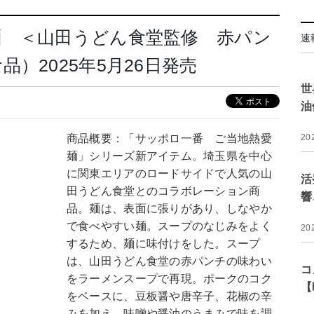
麺 ＜山田うどん食堂監修 赤パン
速
）2025年5月26日発売
世
油
商品概要：「サッポロ一番 ご当地熱愛
20
麺」シリーズ新アイテム。埼玉県を中心
に関東エリアのロードサイドで人気の山
活
田うどん食堂とのコラボレーション商
響
品。麺は、表面に張りがあり、しなやか
で食べやすい麺。スープのなじみをよく
20
するため、麺に味付けをした。スープ
は、山田うどん食堂の赤パンチの味わい
コ
をラーメンスープで再現。ポークのコク
【
をベースに、豆板醤や唐辛子、花椒の辛
みを加え、味噌や醤油のうまみで味を調