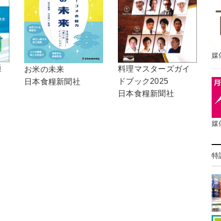
媒
通
料理マスターズガイ
お米の未来
ドブック2025
日本食糧新聞社
日本食糧新聞社
媒
特