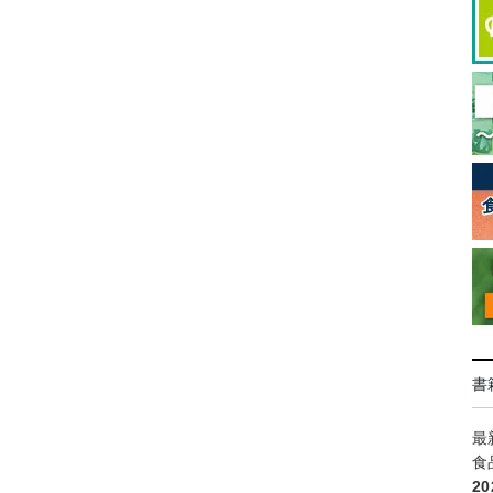
書
最
食
2