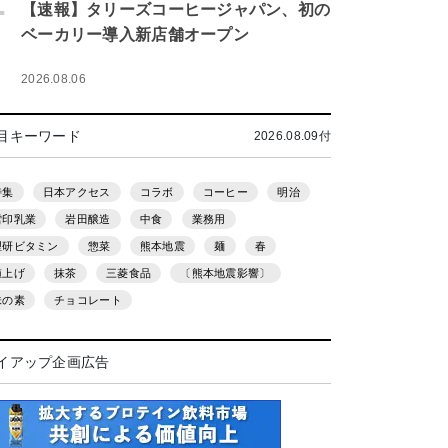
.
【速報】タリーズコーヒージャパン、初の
ベーカリー導入新店舗オープン
2026.08.06
目キーワード
2026.08.09付
特集
日本アクセス
コラボ
コーヒー
明治
雪印乳業
岩田醸造
中食
業務用
理研ビタミン
惣菜
熊本地震
麺
春
値上げ
抹茶
三菱食品
〔熊本地震影響〕
味の素
チョコレート
イアップ企画広告