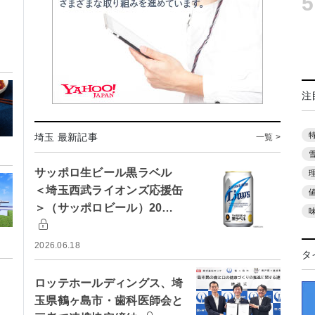
5
注
埼玉 最新記事
一覧 >
サッポロ生ビール黒ラベル
＜埼玉西武ライオンズ応援缶
＞（サッポロビール）20…
2026.06.18
タ
ロッテホールディングス、埼
玉県鶴ヶ島市・歯科医師会と