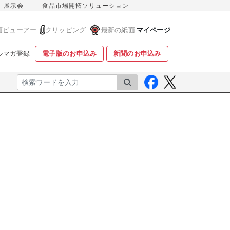
展示会
食品市場開拓ソリューション
面ビューアー
クリッピング
最新の紙面
マイページ
ルマガ登録
電子版のお申込み
新聞のお申込み
検索