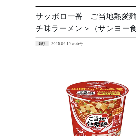
サッポロ一番 ご当地熱愛
チ味ラーメン＞（サンヨー食品
2025.06.19 web号
麺類