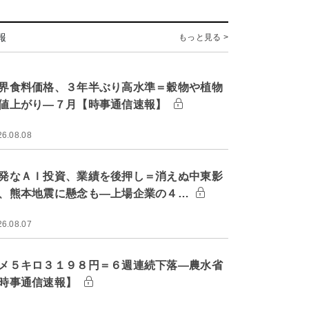
報
もっと見る >
界食料価格、３年半ぶり高水準＝穀物や植物
値上がり―７月【時事通信速報】
26.08.08
発なＡＩ投資、業績を後押し＝消えぬ中東影
、熊本地震に懸念も―上場企業の４…
26.08.07
メ５キロ３１９８円＝６週連続下落―農水省
時事通信速報】