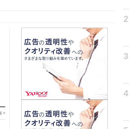
2
3
4
覧 >