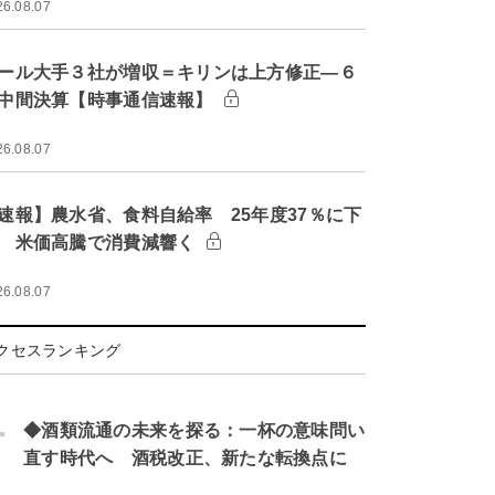
26.08.07
ール大手３社が増収＝キリンは上方修正―６
中間決算【時事通信速報】
26.08.07
速報】農水省、食料自給率 25年度37％に下
 米価高騰で消費減響く
26.08.07
クセスランキング
.
◆酒類流通の未来を探る：一杯の意味問い
直す時代へ 酒税改正、新たな転換点に