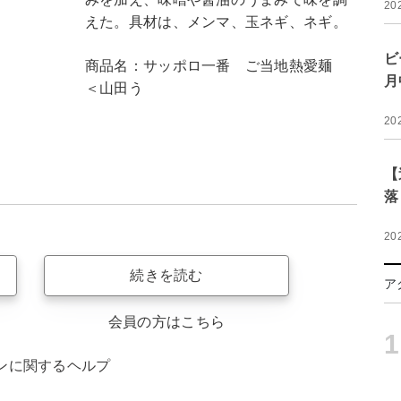
20
えた。具材は、メンマ、玉ネギ、ネギ。
ビ
商品名：サッポロ一番 ご当地熱愛麺
月
＜山田う
20
【
落
20
続きを読む
ア
会員の方はこちら
1
ンに関するヘルプ