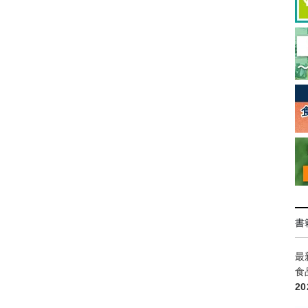
書
最
食
2