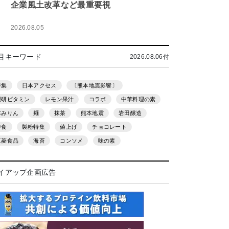
企業風土改革など最重要視
2026.08.05
目キーワード
2026.08.06付
特集
日本アクセス
〔熊本地震影響〕
理研ビタミン
レモン果汁
コラボ
中華料理の素
本みりん
麺
抹茶
熊本地震
岩田醸造
中食
製粉特集
値上げ
チョコレート
三菱食品
海苔
コンソメ
味の素
イアップ企画広告