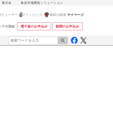
展示会
食品市場開拓ソリューション
面ビューアー
クリッピング
最新の紙面
マイページ
ルマガ登録
電子版のお申込み
新聞のお申込み
検索