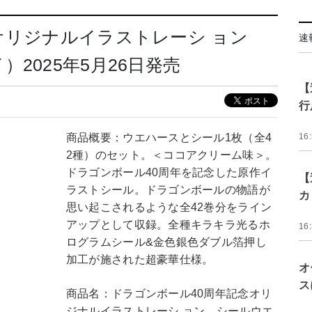
オリジナルイラストレーシ ョン
速
2025年5月26日発売
【
行
商品概要：ウエハースとシール1枚（全4
16
2種）のセット。＜ココアクリーム味＞。
ドラゴンボール40周年を記念した原作イ
【
ラストシール。ドラゴンボールの物語が
カ
思い起こされるような全42巻分をライン
アップとして収録。全種キラキラ光るホ
16
ログラムシール&金色銀色ダブル箔押し
加工が施された超豪華仕様。
オ
ス
商品名：ドラゴンボール40周年記念オリ
ジナルイラストレーシ ョン シールウエ