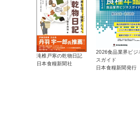
2026食品業界ビジ
滝椎戸寒の乾物日記
スガイド
日本食糧新聞社
日本食糧新聞発行