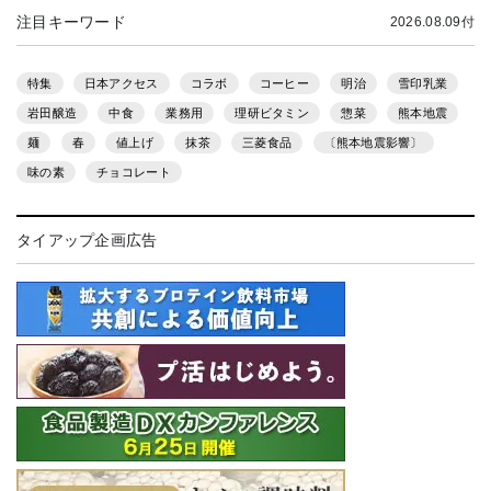
注目キーワード
2026.08.09付
特集
日本アクセス
コラボ
コーヒー
明治
雪印乳業
岩田醸造
中食
業務用
理研ビタミン
惣菜
熊本地震
麺
春
値上げ
抹茶
三菱食品
〔熊本地震影響〕
味の素
チョコレート
タイアップ企画広告