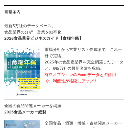
書籍案内
最新5万社のデータベース。
食品業界の分析・営業を効率化
2026食品業界ビジネスガイド【食糧年鑑】
市場分析から営業リスト作成まで、これ一
冊で完結。
2025年の食品産業界を完全網羅したデータ
と、約5万社の最新名簿を収録。
有料オプションのExcelデータとの併用
で、利便性が格段にアップ！
全国の食品関連メーカーを網羅――
2025食品メーカー総覧
全国食品・酒類・機械・資材関連メーカー