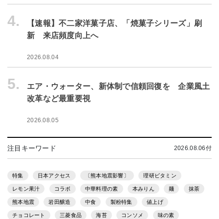
4.
【速報】不二家洋菓子店、「焼菓子シリーズ」刷
新 来店頻度向上へ
2026.08.04
5.
エア・ウォーター、新体制で信頼回復を 企業風土
改革など最重要視
2026.08.05
注目キーワード
2026.08.06付
特集
日本アクセス
〔熊本地震影響〕
理研ビタミン
レモン果汁
コラボ
中華料理の素
本みりん
麺
抹茶
熊本地震
岩田醸造
中食
製粉特集
値上げ
チョコレート
三菱食品
海苔
コンソメ
味の素