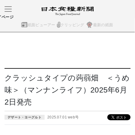
イページ
紙面ビューアー
クリッピング
最新の紙面
クラッシュタイプの蒟蒻畑 ＜うめ
味＞（マンナンライフ）2025年6月
2日発売
2025.07.01 web号
デザート・ヨーグルト