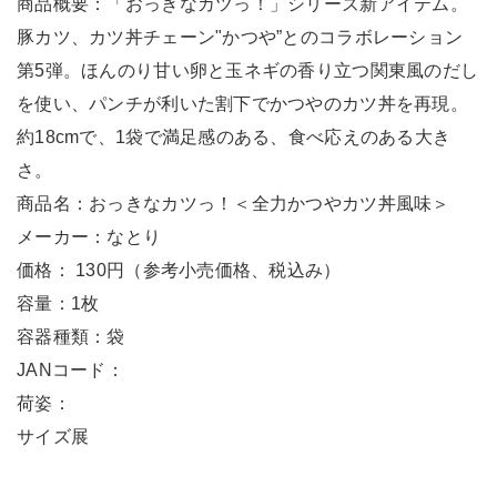
商品概要：「おっきなカツっ！」シリーズ新アイテム。
豚カツ、カツ丼チェーン"かつや”とのコラボレーション
第5弾。ほんのり甘い卵と玉ネギの香り立つ関東風のだし
を使い、パンチが利いた割下でかつやのカツ丼を再現。
約18cmで、1袋で満足感のある、食べ応えのある大き
さ。
商品名：おっきなカツっ！＜全力かつやカツ丼風味＞
メーカー：なとり
価格： 130円（参考小売価格、税込み）
容量：1枚
容器種類：袋
JANコード：
荷姿：
サイズ展