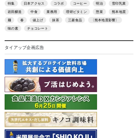
特集
日本アクセス
コラボ
コーヒー
明治
雪印乳業
岩田醸造
中食
業務用
理研ビタミン
惣菜
熊本地震
麺
春
値上げ
抹茶
三菱食品
〔熊本地震影響〕
味の素
チョコレート
タイアップ企画広告