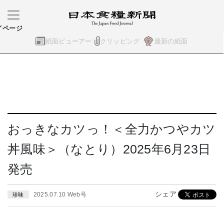
イページ
紙面ビューアー
クリッピング
最新の紙面
おっきなカツっ！＜全力かつやカツ
丼風味＞（なとり）2025年6月23日
発売
シェア
2025.07.10 Web号
珍味