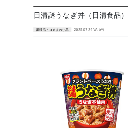
日清謎うなぎ丼（日清食品）2
2025.07.26 Web号
調理品・コメまわり品