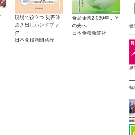
イ
現場で役立つ 災害時
食品企業2,030年，そ
炊き出しハンドブッ
の先へ
媒
ク
日本食糧新聞社
日本食糧新聞発行
媒
特