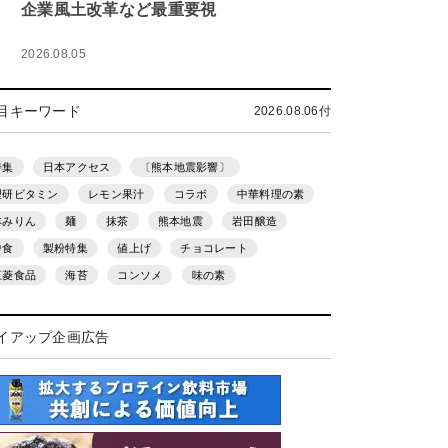
企業風土改革など最重要視
2026.08.05
目キーワード
2026.08.06付
特集
日本アクセス
〔熊本地震影響〕
理研ビタミン
レモン果汁
コラボ
中華料理の素
本みりん
麺
抹茶
熊本地震
岩田醸造
中食
製粉特集
値上げ
チョコレート
三菱食品
海苔
コンソメ
味の素
イアップ企画広告