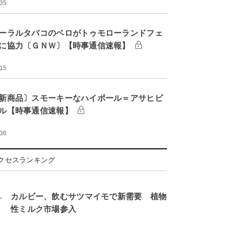
:35
ーラルタバコのベロがトゥモローランドフェ
に協力〔ＧＮＷ〕【時事通信速報】
:15
新商品〕スモーキーなハイボール＝アサヒビ
ル【時事通信速報】
:36
クセスランキング
.
カルビー、飲むサツマイモで新需要 植物
性ミルク市場参入