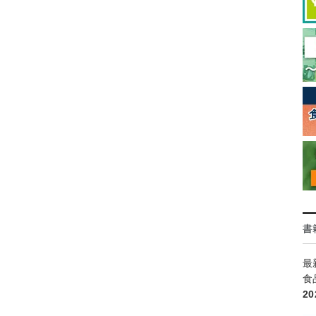
書
最
食
2