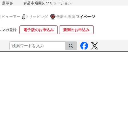
展示会
食品市場開拓ソリューション
面ビューアー
クリッピング
最新の紙面
マイページ
ルマガ登録
電子版のお申込み
新聞のお申込み
検索