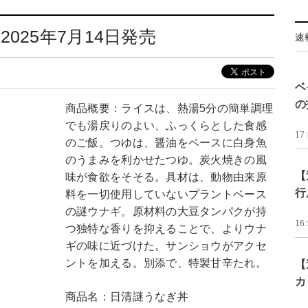
025年7月14日発売
速
ベ
の
商品概要：ライスは、熱湯5分の簡単調理
でも湯戻りのよい、ふっくらとした食感
17
のご飯。つゆは、醤油をベースに白身魚
のうまみを利かせたつゆ。炭火焼きの風
【
味が食欲をそそる。具材は、動物由来原
行
料を一切使用していないプラントベース
の謎ウナギ。原材料の大豆タンパクが持
16
つ独特な香りを抑えることで、よりウナ
ギの味に近づけた。サンショウがアクセ
ントを加える。別添で、特製甘辛たれ。
【
カ
商品名：日清謎うなぎ丼