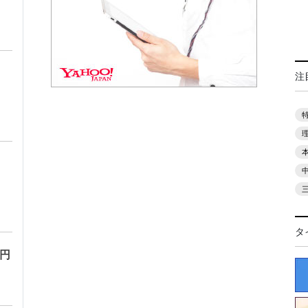
注
タ
万円