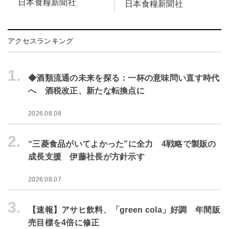
日本食糧新聞社
日本食糧新聞社
アクセスランキング
1.
◆酒類流通の未来を探る：一杯の意味問い直す時代
へ 酒税改正、新たな転換点に
2026.08.08
2.
“三菱食品がいてよかった”に全力 4戦略で製販の
成長支援 伊藤社長が方針示す
2026.08.07
3.
【速報】アサヒ飲料、「green cola」好調 年間販
売目標を4倍に修正