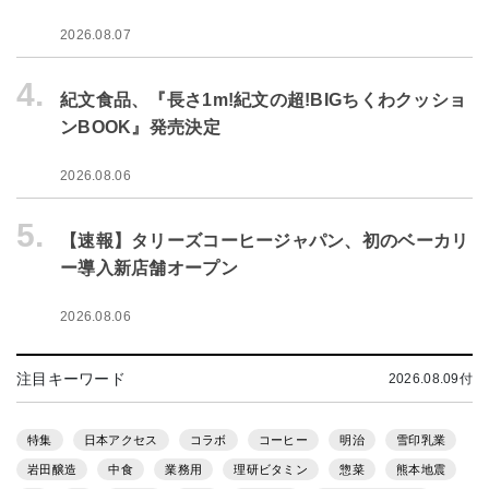
2026.08.07
4.
紀文食品、『長さ1m!紀文の超!BIGちくわクッショ
ンBOOK』発売決定
2026.08.06
5.
【速報】タリーズコーヒージャパン、初のベーカリ
ー導入新店舗オープン
2026.08.06
注目キーワード
2026.08.09付
特集
日本アクセス
コラボ
コーヒー
明治
雪印乳業
岩田醸造
中食
業務用
理研ビタミン
惣菜
熊本地震