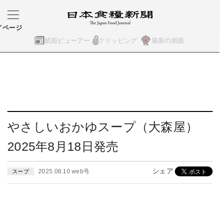
イページ
紙面ビューアー
クリッピング
最新の紙面
やさしいおかゆスープ（大森屋）
2025年8月18日発売
シェア
2025.08.10 web号
スープ