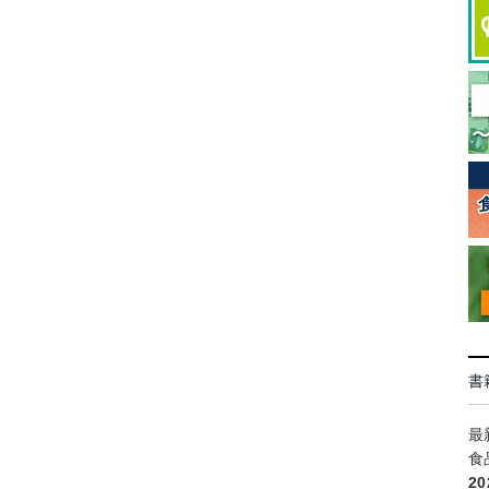
書
最
食
2