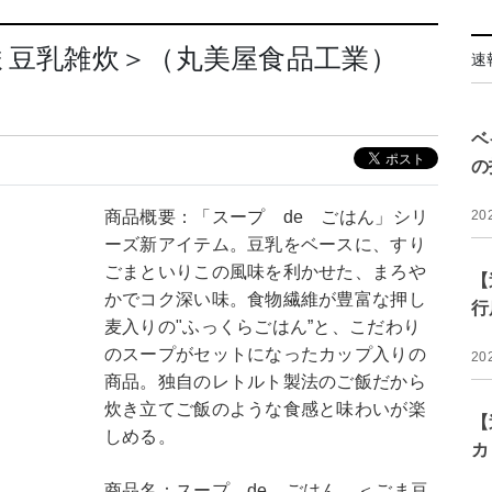
ま豆乳雑炊＞（丸美屋食品工業）
速
ベ
の
商品概要：「スープ de ごはん」シリ
20
ーズ新アイテム。豆乳をベースに、すり
ごまといりこの風味を利かせた、まろや
【
かでコク深い味。食物繊維が豊富な押し
行
麦入りの"ふっくらごはん”と、こだわり
のスープがセットになったカップ入りの
20
商品。独自のレトルト製法のご飯だから
炊き立てご飯のような食感と味わいが楽
【
しめる。
カ
商品名：スープ de ごはん ＜ごま豆