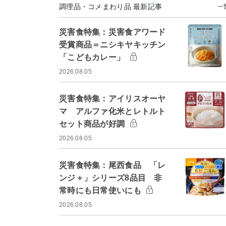
調理品・コメまわり品 最新記事
一
災害食特集：災害食アワード
受賞商品＝ニシキヤキッチン
「こどもカレー」
2026.08.05
災害食特集：アイリスオーヤ
マ アルファ化米とレトルト
セット商品が好調
2026.08.05
災害食特集：尾西食品 「レ
ンジ＋」シリーズ8品目 非
常時にも日常使いにも
2026.08.05