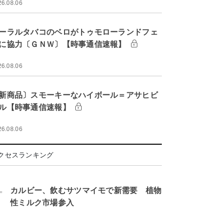
26.08.06
ーラルタバコのベロがトゥモローランドフェ
に協力〔ＧＮＷ〕【時事通信速報】
26.08.06
新商品〕スモーキーなハイボール＝アサヒビ
ル【時事通信速報】
26.08.06
クセスランキング
.
カルビー、飲むサツマイモで新需要 植物
性ミルク市場参入