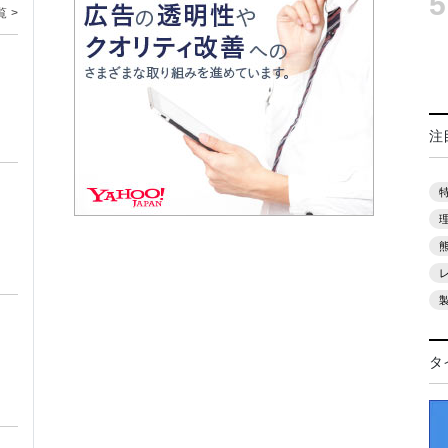
5
覧 >
注
タ