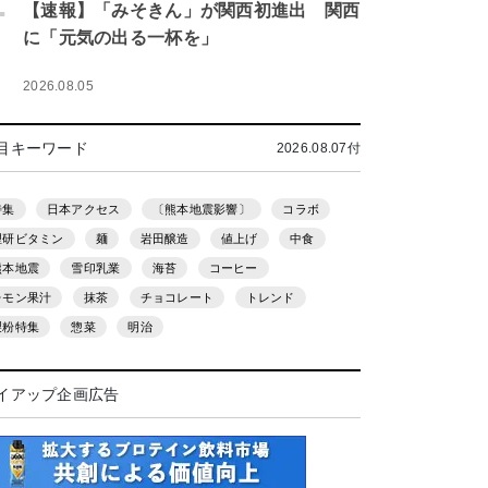
.
【速報】「みそきん」が関西初進出 関西
に「元気の出る一杯を」
2026.08.05
目キーワード
2026.08.07付
特集
日本アクセス
〔熊本地震影響〕
コラボ
理研ビタミン
麺
岩田醸造
値上げ
中食
熊本地震
雪印乳業
海苔
コーヒー
レモン果汁
抹茶
チョコレート
トレンド
製粉特集
惣菜
明治
イアップ企画広告