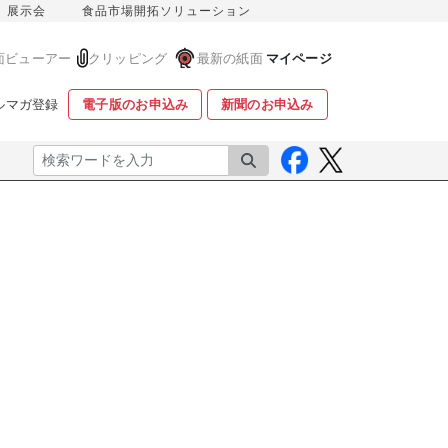
展示会
食品市場開拓ソリューション
面ビューアー
クリッピング
最新の紙面
マイページ
ルマガ登録
電子版のお申込み
新聞のお申込み
検索