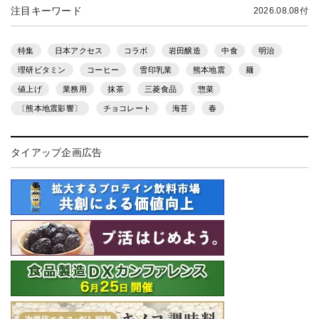
注目キーワード
2026.08.08付
特集
日本アクセス
コラボ
岩田醸造
中食
明治
理研ビタミン
コーヒー
雪印乳業
熊本地震
麺
値上げ
業務用
抹茶
三菱食品
惣菜
〔熊本地震影響〕
チョコレート
海苔
春
タイアップ企画広告