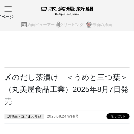
イページ
紙面ビューアー
クリッピング
最新の紙面
〆のだし茶漬け ＜うめと三つ葉＞
（丸美屋食品工業）2025年8月7日発
売
2025.08.24 Web号
調理品・コメまわり品