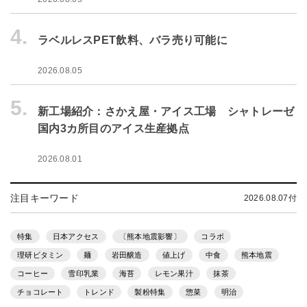
4.
ラベルレスPET飲料、バラ売り可能に
2026.08.05
5.
新工場紹介：さかえ屋・アイス工場 シャトレーゼ
国内3カ所目のアイス生産拠点
2026.08.01
注目キーワード
2026.08.07付
特集
日本アクセス
〔熊本地震影響〕
コラボ
理研ビタミン
麺
岩田醸造
値上げ
中食
熊本地震
コーヒー
雪印乳業
海苔
レモン果汁
抹茶
チョコレート
トレンド
製粉特集
惣菜
明治