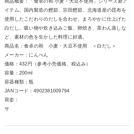
商品概要：「食卓の和 小麦・大豆不使用」シリーズ新ア
イテム。国内製造の鰹節、宗田鰹節、北海道産の昆布を
使用したこだわりのだしを合わせ、まろやかに仕上げた
白だし。吸い物や炊き込みご飯、卵焼き、茶わん蒸しな
ど、素材の色を生かした料理に好適。
商品名：食卓の和 小麦・大豆不使用 ＜白だし＞
メーカー：にんべん
価格：432円（参考小売価格、税込み）
容量：200ml
容器種類：瓶
JANコード：4902381009794
荷姿：
サ