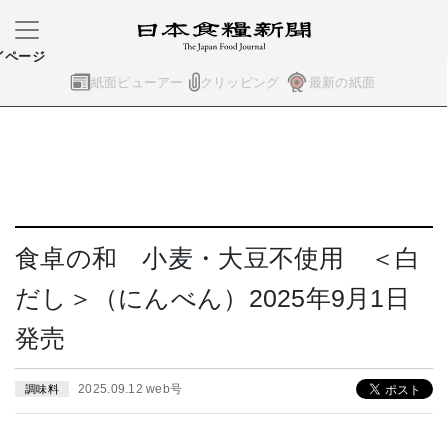
イページ
紙面ビューアー
クリッピング
最新の紙面
食卓の和 小麦・大豆不使用 ＜白
だし＞（にんべん）2025年9月1日
発売
2025.09.12 web号
調味料