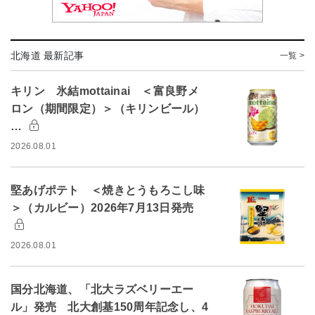
北海道 最新記事
一覧 >
キリン 氷結mottainai ＜富良野メ
ロン（期間限定）＞（キリンビール）
…
2026.08.01
堅あげポテト ＜焼きとうもろこし味
＞（カルビー）2026年7月13日発売
2026.08.01
国分北海道、「北大ラズベリーエー
ル」発売 北大創基150周年記念し、4