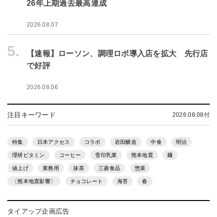
26年上期過去最高達成
2026.08.07
5.
【速報】ローソン、調理ロボ導入店を拡大 先行店
で好評
2026.08.06
注目キーワード
2026.08.08付
特集
日本アクセス
コラボ
岩田醸造
中食
明治
理研ビタミン
コーヒー
雪印乳業
熊本地震
麺
値上げ
業務用
抹茶
三菱食品
惣菜
〔熊本地震影響〕
チョコレート
海苔
春
タイアップ企画広告