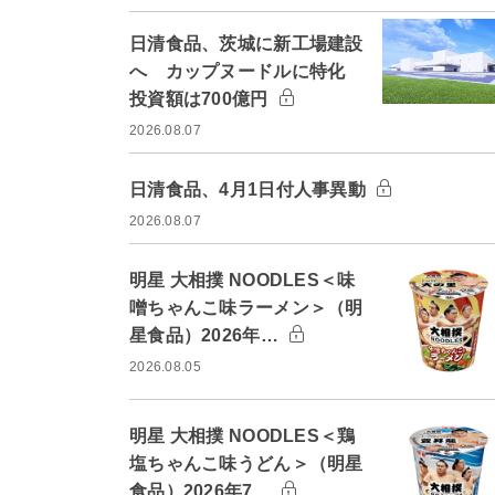
日清食品、茨城に新工場建設
へ カップヌードルに特化
投資額は700億円
2026.08.07
日清食品、4月1日付人事異動
2026.08.07
明星 大相撲 NOODLES＜味
噌ちゃんこ味ラーメン＞（明
星食品）2026年…
2026.08.05
明星 大相撲 NOODLES＜鶏
塩ちゃんこ味うどん＞（明星
食品）2026年7…