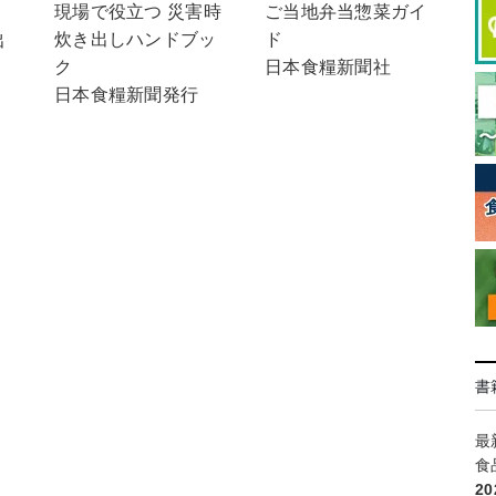
ご当地弁当惣菜ガイ
現場で役立つ 災害時
！
ド
炊き出しハンドブッ
出
日本食糧新聞社
ク
日本食糧新聞発行
書
最
食
2