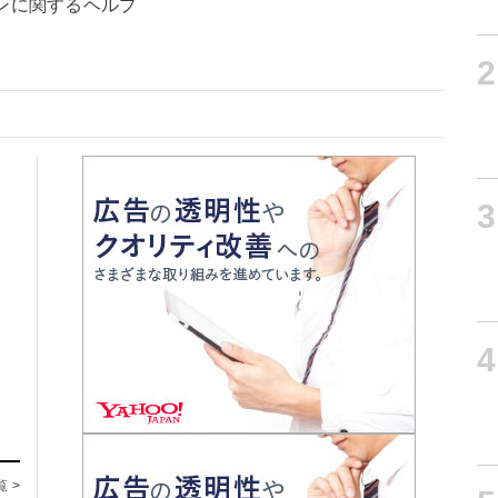
ンに関するヘルプ
2
3
4
覧 >