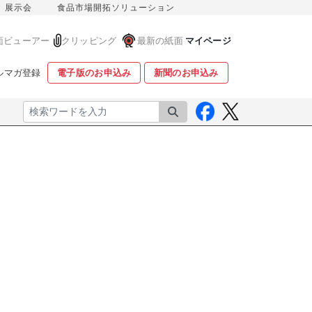
展示会
食品市場開拓ソリューション
面ビューアー
クリッピング
最新の紙面
マイページ
ルマガ登録
電子版のお申込み
新聞のお申込み
検索