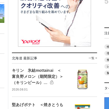
5
注
北海道 最新記事
一覧 >
キリン 氷結mottainai ＜
富良野メロン（期間限定）＞
（キリンビール）…
タ
2026.08.01
堅あげポテト ＜焼きとうも