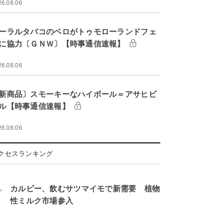
26.08.06
ーラルタバコのベロがトゥモローランドフェ
に協力〔ＧＮＷ〕【時事通信速報】
26.08.06
新商品〕スモーキーなハイボール＝アサヒビ
ル【時事通信速報】
26.08.06
クセスランキング
.
カルビー、飲むサツマイモで新需要 植物
性ミルク市場参入