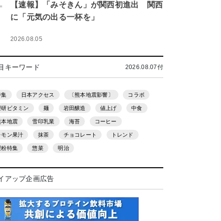
.
【速報】「みそきん」が関西初進出 関西
に「元気の出る一杯を」
2026.08.05
目キーワード
2026.08.07付
特集
日本アクセス
〔熊本地震影響〕
コラボ
理研ビタミン
麺
岩田醸造
値上げ
中食
熊本地震
雪印乳業
海苔
コーヒー
レモン果汁
抹茶
チョコレート
トレンド
製粉特集
惣菜
明治
イアップ企画広告