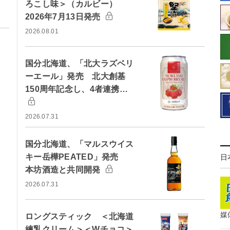
ろこし味＞（カルビー）
2026年7月13日発売
2026.08.01
国分北海道、「北大ラズベリ
ーエール」発売 北大創基
150周年記念し、4者連携…
2026.07.31
国分北海道、「マルスウイス
キー岳樺PEATED」発売
日
本坊酒造と共同開発
2026.07.31
媒
ロングスティック ＜北海道
練乳クリーム＞＜Wチョコ＞