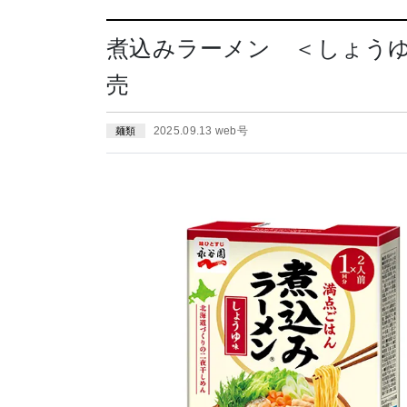
煮込みラーメン ＜しょうゆ味
売
2025.09.13 web号
麺類