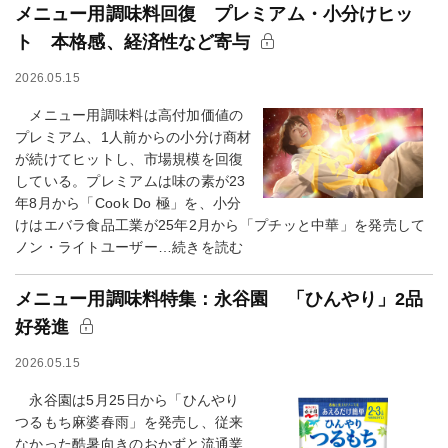
メニュー用調味料回復 プレミアム・小分けヒッ
ト 本格感、経済性など寄与
2026.05.15
メニュー用調味料は高付加価値の
プレミアム、1人前からの小分け商材
が続けてヒットし、市場規模を回復
している。プレミアムは味の素が23
年8月から「Cook Do 極」を、小分
けはエバラ食品工業が25年2月から「プチッと中華」を発売して
ノン・ライトユーザー…続きを読む
メニュー用調味料特集：永谷園 「ひんやり」2品
好発進
2026.05.15
永谷園は5月25日から「ひんやり
つるもち麻婆春雨」を発売し、従来
なかった酷暑向きのおかずと流通業