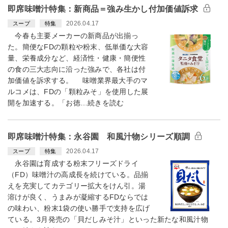
即席味噌汁特集：新商品＝強み生かし付加価値訴求
2026.04.17
スープ
特集
今春も主要メーカーの新商品が出揃っ
た。簡便なFDの顆粒や粉末、低単価な大容
量、栄養成分など、経済性・健康・簡便性
の食の三大志向に沿った強みで、各社は付
加価値を訴求する。 味噌業界最大手のマ
ルコメは、FDの「顆粒みそ」を使用した展
開を加速する。「お徳…続きを読む
即席味噌汁特集：永谷園 和風汁物シリーズ順調
2026.04.17
スープ
特集
永谷園は育成する粉末フリーズドライ
（FD）味噌汁の高成長を続けている。品揃
えを充実してカテゴリー拡大をけん引。湯
溶けが良く、うまみが凝縮するFDならでは
の味わい、粉末1袋の使い勝手で支持を広げ
ている。3月発売の「貝だしみそ汁」といった新たな和風汁物