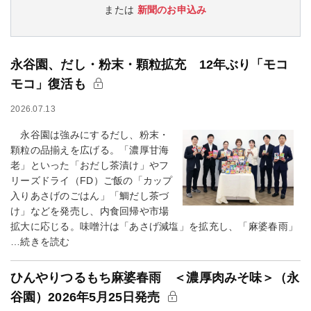
または
新聞のお申込み
永谷園、だし・粉末・顆粒拡充 12年ぶり「モコ
モコ」復活も
2026.07.13
永谷園は強みにするだし、粉末・
顆粒の品揃えを広げる。「濃厚甘海
老」といった「おだし茶漬け」やフ
リーズドライ（FD）ご飯の「カップ
入りあさげのごはん」「鯛だし茶づ
け」などを発売し、内食回帰や市場
拡大に応じる。味噌汁は「あさげ減塩」を拡充し、「麻婆春雨」
…続きを読む
ひんやりつるもち麻婆春雨 ＜濃厚肉みそ味＞（永
谷園）2026年5月25日発売