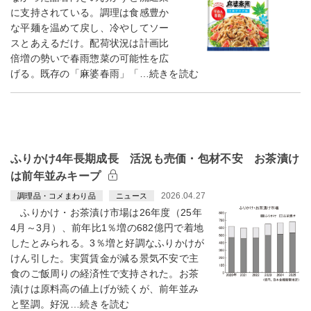
に支持されている。調理は食感豊か
な平麺を温めて戻し、冷やしてソー
スとあえるだけ。配荷状況は計画比
倍増の勢いで春雨惣菜の可能性を広
げる。既存の「麻婆春雨」「…続きを読む
ふりかけ4年長期成長 活況も売価・包材不安 お茶漬け
は前年並みキープ
2026.04.27
調理品・コメまわり品
ニュース
ふりかけ・お茶漬け市場は26年度（25年
4月～3月）、前年比1％増の682億円で着地
したとみられる。3％増と好調なふりかけが
けん引した。実質賃金が減る景気不安で主
食のご飯周りの経済性で支持された。お茶
漬けは原料高の値上げが続くが、前年並み
と堅調。好況…続きを読む