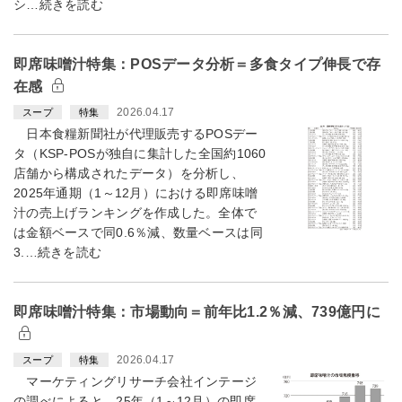
シ…続きを読む
即席味噌汁特集：POSデータ分析＝多食タイプ伸長で存
在感
2026.04.17
スープ
特集
日本食糧新聞社が代理販売するPOSデー
タ（KSP-POSが独自に集計した全国約1060
店舗から構成されたデータ）を分析し、
2025年通期（1～12月）における即席味噌
汁の売上げランキングを作成した。全体で
は金額ベースで同0.6％減、数量ベースは同
3.…続きを読む
即席味噌汁特集：市場動向＝前年比1.2％減、739億円に
2026.04.17
スープ
特集
マーケティングリサーチ会社インテージ
の調べによると、25年（1～12月）の即席