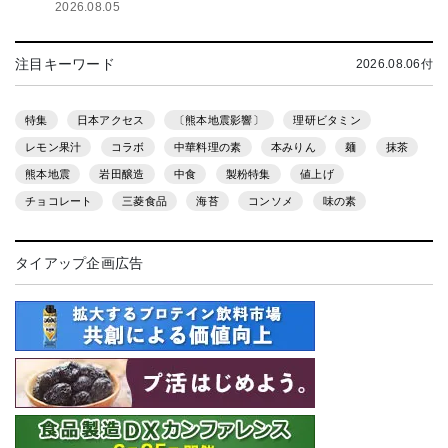
2026.08.05
注目キーワード
2026.08.06付
特集
日本アクセス
〔熊本地震影響〕
理研ビタミン
レモン果汁
コラボ
中華料理の素
本みりん
麺
抹茶
熊本地震
岩田醸造
中食
製粉特集
値上げ
チョコレート
三菱食品
海苔
コンソメ
味の素
タイアップ企画広告