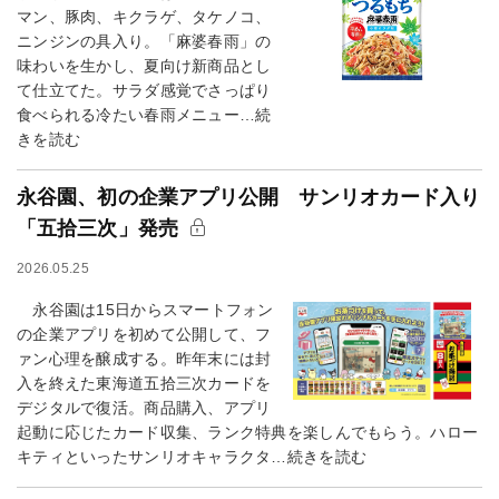
マン、豚肉、キクラゲ、タケノコ、
ニンジンの具入り。「麻婆春雨」の
味わいを生かし、夏向け新商品とし
て仕立てた。サラダ感覚でさっぱり
食べられる冷たい春雨メニュー…続
きを読む
永谷園、初の企業アプリ公開 サンリオカード入り
「五拾三次」発売
2026.05.25
永谷園は15日からスマートフォン
の企業アプリを初めて公開して、フ
ァン心理を醸成する。昨年末には封
入を終えた東海道五拾三次カードを
デジタルで復活。商品購入、アプリ
起動に応じたカード収集、ランク特典を楽しんでもらう。ハロー
キティといったサンリオキャラクタ…続きを読む