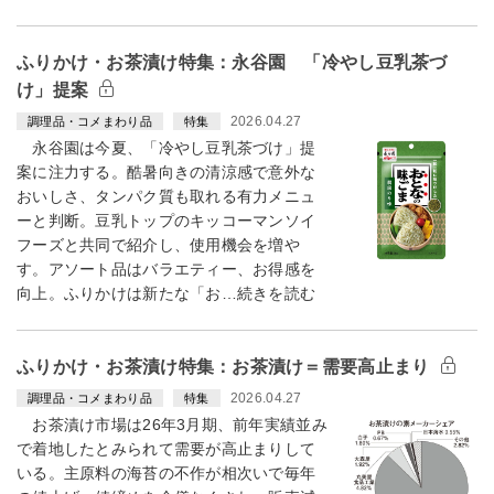
ふりかけ・お茶漬け特集：永谷園 「冷やし豆乳茶づ
け」提案
2026.04.27
調理品・コメまわり品
特集
永谷園は今夏、「冷やし豆乳茶づけ」提
案に注力する。酷暑向きの清涼感で意外な
おいしさ、タンパク質も取れる有力メニュ
ーと判断。豆乳トップのキッコーマンソイ
フーズと共同で紹介し、使用機会を増や
す。アソート品はバラエティー、お得感を
向上。ふりかけは新たな「お…続きを読む
ふりかけ・お茶漬け特集：お茶漬け＝需要高止まり
2026.04.27
調理品・コメまわり品
特集
お茶漬け市場は26年3月期、前年実績並み
で着地したとみられて需要が高止まりして
いる。主原料の海苔の不作が相次いで毎年