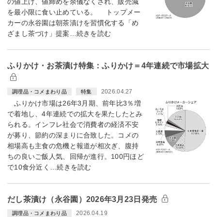
の値上げ、値締めを余儀なくされ、販売減
を最小限に食い止めている。 トップメー
カーの永谷園は朝茶漬けを習慣化する「め
ざまし茶づけ」提案…続きを読む
ふりかけ・お茶漬け特集：ふりかけ＝4年連続で市場拡大
2026.04.27
調理品・コメまわり品
特集
ふりかけ市場は26年3月期、前年比3％増
で着地し、4年連続での拡大を果たしたとみ
られる。インフレ社会で消費者の経済不安
が募り、節約の深まりに合致した。コメの
相場高も主食の危機と報道が相次ぎ、腹持
ちの良いご飯人気、回帰が進行。100円ほど
で10食分近く…続きを読む
だし茶漬け（永谷園）2026年3月23日発売
2026.04.19
調理品・コメまわり品