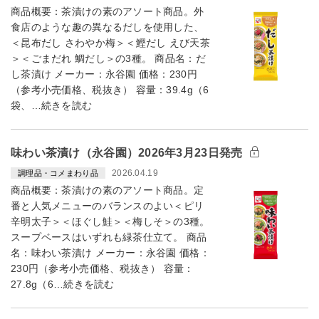
商品概要：茶漬けの素のアソート商品。外
食店のような趣の異なるだしを使用した、
＜昆布だし さわやか梅＞＜鰹だし えび天茶
＞＜ごまだれ 鯛だし＞の3種。 商品名：だ
し茶漬け メーカー：永谷園 価格：230円
（参考小売価格、税抜き） 容量：39.4g（6
袋、…続きを読む
味わい茶漬け（永谷園）2026年3月23日発売
2026.04.19
調理品・コメまわり品
商品概要：茶漬けの素のアソート商品。定
番と人気メニューのバランスのよい＜ピリ
辛明太子＞＜ほぐし鮭＞＜梅しそ＞の3種。
スープベースはいずれも緑茶仕立て。 商品
名：味わい茶漬け メーカー：永谷園 価格：
230円（参考小売価格、税抜き） 容量：
27.8g（6…続きを読む