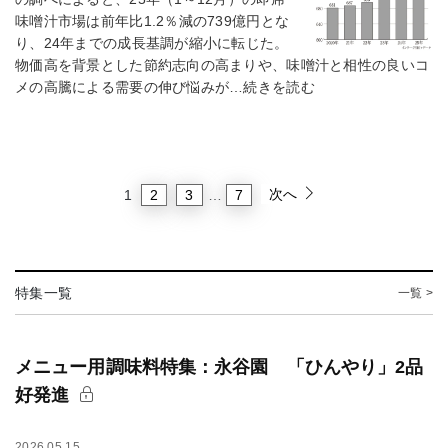
味噌汁市場は前年比1.2％減の739億円とな
り、24年までの成長基調が縮小に転じた。
物価高を背景とした節約志向の高まりや、味噌汁と相性の良いコ
メの高騰による需要の伸び悩みが…続きを読む
次へ
2
3
7
1
…
特集一覧
一覧 >
メニュー用調味料特集：永谷園 「ひんやり」2品
好発進
2026.05.15