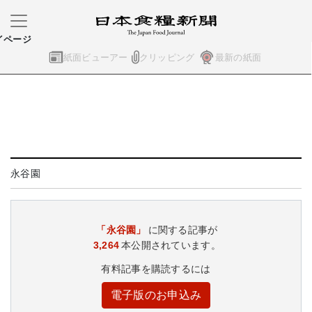
イページ
紙面ビューアー
クリッピング
最新の紙面
永谷園
「永谷園」
に関する記事が
3,264
本公開されています。
有料記事を購読するには
電子版のお申込み