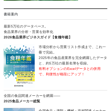
書籍案内
最新5万社のデータベース。
食品業界の分析・営業を効率化
2026食品業界ビジネスガイド【食糧年鑑】
市場分析から営業リスト作成まで、これ一
冊で完結。
2025年の食品産業界を完全網羅したデータ
と、約5万社の最新名簿を収録。
有料オプションのExcelデータとの併用
で、利便性が格段にアップ！
全国の食品関連メーカーを網羅――
2025食品メーカー総覧
全国食品・酒類・機械・資材関連メーカー