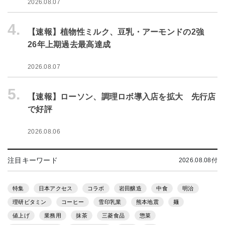
2026.08.07
4.
【速報】植物性ミルク、豆乳・アーモンドの2強
26年上期過去最高達成
2026.08.07
5.
【速報】ローソン、調理ロボ導入店を拡大 先行店
で好評
2026.08.06
注目キーワード
2026.08.08付
特集
日本アクセス
コラボ
岩田醸造
中食
明治
理研ビタミン
コーヒー
雪印乳業
熊本地震
麺
値上げ
業務用
抹茶
三菱食品
惣菜