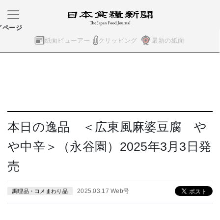
イページ
紙面ビューアー
クリッピング
最新の紙面
本日の逸品 ＜広東風麻婆豆腐 や
や中辛＞（永谷園）2025年3月3日発
売
2025.03.17 Web号
調理品・コメまわり品