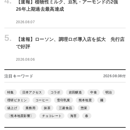
4.
【速報】植物性ミルク、豆乳・アーモンドの2強
26年上期過去最高達成
2026.08.07
5.
【速報】ローソン、調理ロボ導入店を拡大 先行店
で好評
2026.08.06
注目キーワード
2026.08.08付
特集
日本アクセス
コラボ
岩田醸造
中食
明治
理研ビタミン
コーヒー
雪印乳業
熊本地震
麺
値上げ
業務用
抹茶
三菱食品
惣菜
〔熊本地震影響〕
チョコレート
海苔
春