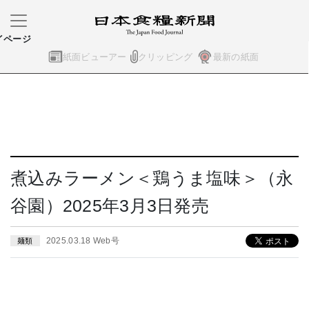
イページ
紙面ビューアー
クリッピング
最新の紙面
煮込みラーメン＜鶏うま塩味＞（永
谷園）2025年3月3日発売
2025.03.18 Web号
麺類